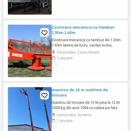
Semiremorci basculabile din ALUMINIU,
bena ultra- usoara , destinate transportului
de cereale si al altor materiale ...
Cositoare mecanica cu tamburi
1.35m-1.65m
Cositoare mecanica cu tamburi de 1.35m-
1.65m latime de lucru, cardan inclus,
prelata, cheie de cutite Transport in toate
Caransebes, Caras-Severin
judetele
1 ianuarie
manitou de 12 m inaltime de
Vinzare
manitou de Vinzare de 12 M pina la 12 M
2500 kg din anul 1994 cu calare pe fata
greutate lui 9500 kg utilajul este in
Luncusoara, Suceava
Luncusoara Jud Suceava in stare buna de
1 ianuarie
Functionare se vinde doar cu Furci pt
paleti faca cupa Pentru mai multe detalii