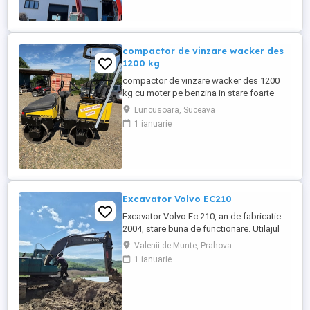
foto video puteti contacta Darius ...
compactor de vinzare wacker des
1200 kg
compactor de vinzare wacker des 1200
kg cu moter pe benzina in stare foarte
buna de functionare cu vibratie si apa pt
Luncusoara, Suceava
valurii pentru mai multe detalii pe watzup
1 ianuarie
darius
Excavator Volvo EC210
Excavator Volvo Ec 210, an de fabricatie
2004, stare buna de functionare. Utilajul
are cupla hidarulica rapida, linii hidraulice
Valenii de Munte, Prahova
auxiliare pentru picon, foarfeca, etc.
1 ianuarie
Motorul este Deutz-Volvo cu racire pe
apa.Cale de rulare noua, schimbat anul
trecut lanturi, role, stelute. Proprietar
persoana juridica.Pretul ...