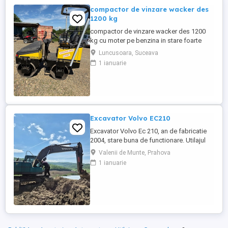
compactor de vinzare wacker des
1200 kg
compactor de vinzare wacker des 1200
kg cu moter pe benzina in stare foarte
buna de functionare cu vibratie si apa pt
Luncusoara, Suceava
valurii pentru mai multe detalii pe watzup
1 ianuarie
darius
Excavator Volvo EC210
Excavator Volvo Ec 210, an de fabricatie
2004, stare buna de functionare. Utilajul
are cupla hidarulica rapida, linii hidraulice
Valenii de Munte, Prahova
auxiliare pentru picon, foarfeca, etc.
1 ianuarie
Motorul este Deutz-Volvo cu racire pe
apa.Cale de rulare noua, schimbat anul
trecut lanturi, role, stelute. Proprietar
persoana juridica.Pretul ...