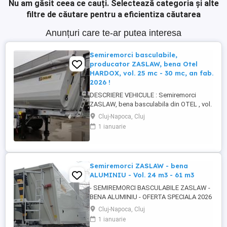
Nu am găsit ceea ce cauți.
Selectează categoria și alte
filtre de căutare pentru a eficientiza căutarea
Anunțuri care te-ar putea interesa
Semiremorci basculabile,
producator ZASLAW, bena Otel
HARDOX, vol. 25 mc - 30 mc, an fab.
2026 !
DESCRIERE VEHICULE : Semiremorci
ZASLAW, bena basculabila din OTEL , vol.
24 mc - 30 mc, (stoc nou 2026 sau in
Cluj-Napoca, Cluj
fabricatie ZASLAW) . DETALII: -
1 ianuarie
Semiremorci basculabile pe 3 axe, bena
constructie din OTEL , sectiune
semirotunda, cu basculare pe partea din
spate, - Producator : ZASLAW, Polonia ...
Semiremorci ZASLAW - bena
ALUMINIU - Vol. 24 m3 - 61 m3
- SEMIREMORCI BASCULABILE ZASLAW -
BENA ALUMINIU - OFERTA SPECIALA 2026
!! - VEHICULE NOI - ( pe stoc SAU în
Cluj-Napoca, Cluj
fabricație ZASLAW - cu termen SCURT de
1 ianuarie
livrare ) DESCRIERE VEHICULE : -