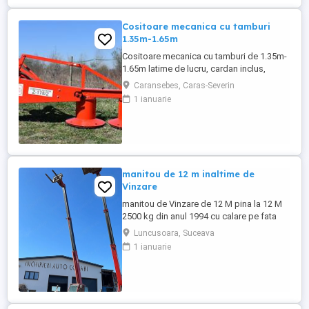
Cositoare mecanica cu tamburi
1.35m-1.65m
Cositoare mecanica cu tamburi de 1.35m-
1.65m latime de lucru, cardan inclus,
prelata, cheie de cutite Transport in toate
Caransebes, Caras-Severin
judetele
1 ianuarie
manitou de 12 m inaltime de
Vinzare
manitou de Vinzare de 12 M pina la 12 M
2500 kg din anul 1994 cu calare pe fata
greutate lui 9500 kg utilajul este in
Luncusoara, Suceava
Luncusoara Jud Suceava in stare buna de
1 ianuarie
Functionare se vinde doar cu Furci pt
paleti faca cupa Pentru mai multe detalii
foto video puteti contacta Darius ...