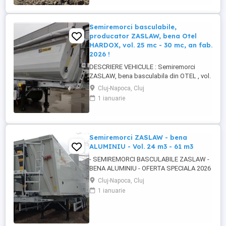
Semiremorci basculabile,
producator ZASLAW, bena Otel
HARDOX, vol. 25 mc - 30 mc, an fab.
2026 !
DESCRIERE VEHICULE : Semiremorci
ZASLAW, bena basculabila din OTEL , vol.
24 mc - 30 mc, (stoc nou 2026 sau in
Cluj-Napoca, Cluj
fabricatie ZASLAW) . DETALII: -
1 ianuarie
Semiremorci basculabile pe 3 axe, bena
constructie din OTEL , sectiune
semirotunda, cu basculare pe partea din
spate, - Producator : ZASLAW, Polonia ...
Semiremorci ZASLAW - bena
ALUMINIU - Vol. 24 m3 - 61 m3
- SEMIREMORCI BASCULABILE ZASLAW -
BENA ALUMINIU - OFERTA SPECIALA 2026
!! - VEHICULE NOI - ( pe stoc SAU în
Cluj-Napoca, Cluj
fabricație ZASLAW - cu termen SCURT de
1 ianuarie
livrare ) DESCRIERE VEHICULE : -
Semiremorci basculabile din ALUMINIU,
bena ultra- usoara , destinate transportului
de cereale si al altor materiale ...