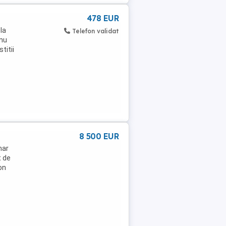
478 EUR
la
Telefon validat
 nu
titii
8 500 EUR
mar
t de
on