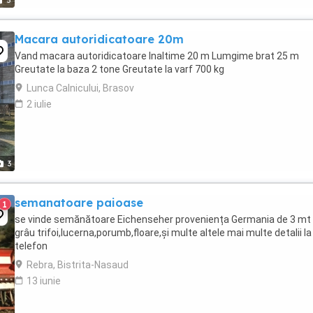
5
Macara autoridicatoare 20m
Vand macara autoridicatoare Inaltime 20 m Lumgime brat 25 m
Greutate la baza 2 tone Greutate la varf 700 kg
Lunca Calnicului, Brasov
2 iulie
3
semanatoare paioase
1
se vinde semănătoare Eichenseher proveniența Germania de 3 mt
grâu trifoi,lucerna,porumb,floare,și multe altele mai multe detalii la
telefon
Rebra, Bistrita-Nasaud
13 iunie