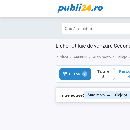
publi
24
.ro
Toate
Perso
Filtre
2
5
4
Eicher Utilaje de vanzare Seco
Publi24
Anunțuri
Auto moto
Utilaje
Toate
Pers
Filtre
2
5
→
Filtre active:
Auto moto
Utilaje