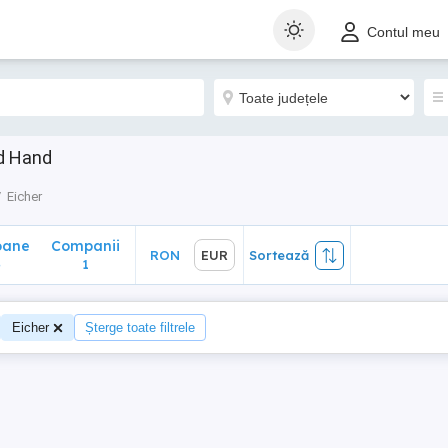
ane
Companii
RON
EUR
Sortează
Contul meu
1
nd Hand
Eicher
oane
Companii
RON
EUR
Sortează
4
1
Eicher
Șterge toate filtrele