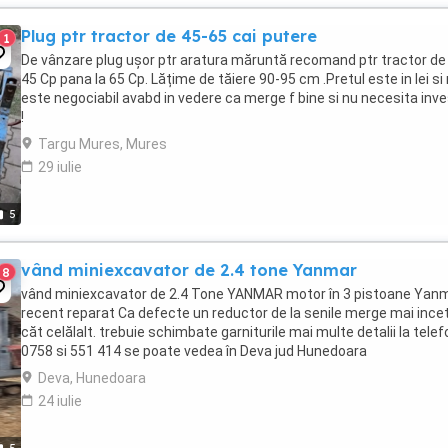
Plug ptr tractor de 45-65 cai putere
1
De vânzare plug ușor ptr aratura măruntă recomand ptr tractor de 
45 Cp pana la 65 Cp. Lățime de tăiere 90-95 cm .Pretul este in lei si
este negociabil avabd in vedere ca merge f bine si nu necesita inves
!
Targu Mures, Mures
29 iulie
5
vând miniexcavator de 2.4 tone Yanmar
8
vând miniexcavator de 2.4 Tone YANMAR motor în 3 pistoane Yan
recent reparat Ca defecte un reductor de la senile merge mai ince
căt celălalt. trebuie schimbate garniturile mai multe detalii la telef
0758 si 551 414 se poate vedea în Deva jud Hunedoara
Deva, Hunedoara
24 iulie