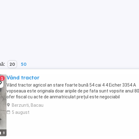
nă:
20
50
Vând tractor
1
Vând tractor agricol an stare foarte bună 54 cai 4 4 Eicher 3354 A
vopseaua este originala doar aripile de pe fata sunt vopsite anul 8
ofer fiscal cu acte de anmatriculat prețul este negociabil
Berzunti, Bacau
5 august
8