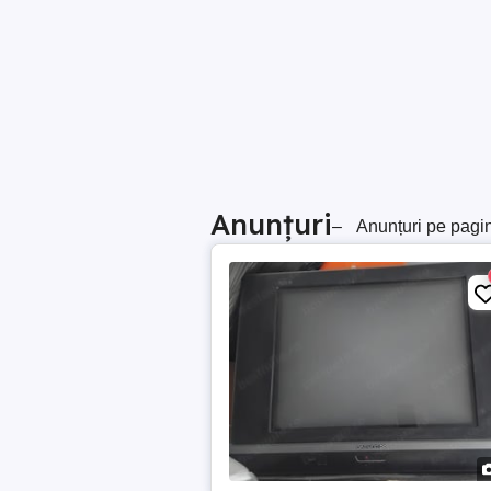
Anunțuri
–
Anunțuri pe pagi