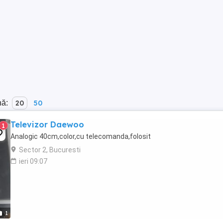
nă:
20
50
Televizor Daewoo
1
Analogic 40cm,color,cu telecomanda,folosit
Sector 2, Bucuresti
ieri 09:07
1