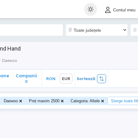
ane
Companii
RON
EUR
Sortează
Contul meu
0
ond Hand
Daewoo
oane
Companii
RON
EUR
Sortează
0
Daewoo
Preț maxim 2500
Categoria: Altele
Șterge toate fil