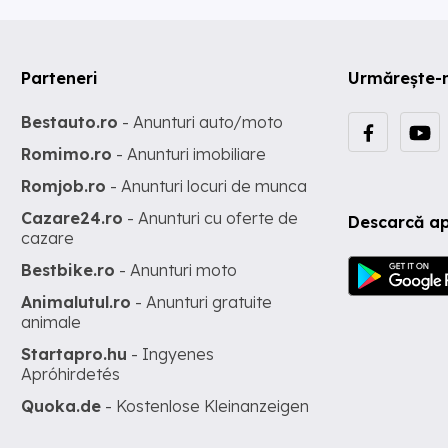
Parteneri
Urmărește-
Bestauto.ro
- Anunturi auto/moto
Romimo.ro
- Anunturi imobiliare
Romjob.ro
- Anunturi locuri de munca
Cazare24.ro
- Anunturi cu oferte de
Descarcă ap
cazare
Bestbike.ro
- Anunturi moto
Animalutul.ro
- Anunturi gratuite
animale
Startapro.hu
- Ingyenes
Apróhirdetés
Quoka.de
- Kostenlose Kleinanzeigen