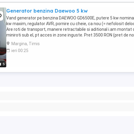
Generator benzina Daewoo 5 kw
Vand generator pe benzina DAEWOO GD6500E, putere 5 kw nominal
kw maxim, regulator AVR, pornire cu cheie, ca nou (= nefolosit deloc
Are roti de transport, manere retractabile si aditional i.am montat
miniroti sub el, pt acces in zone inguste. Pret 3500 RON (pret de n
4500 RON)
Margina, Timis
ieri 00:25
5