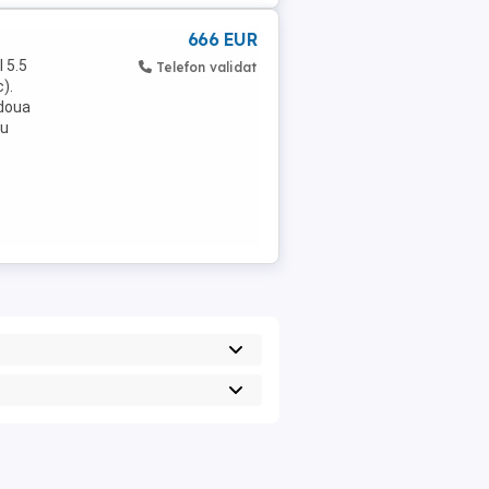
666 EUR
 5.5
Telefon validat
).
 doua
ou