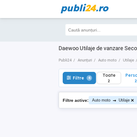
publi
24
.ro
Toate
Perso
Filtre
4
2
2
Daewoo Utilaje de vanzare Sec
Publi24
Anunțuri
Auto moto
Utilaje
Toate
Pers
Filtre
4
2
2
→
Filtre active:
Auto moto
Utilaje