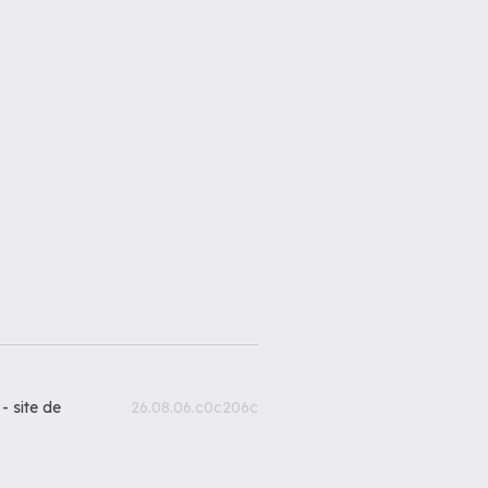
 -
site de
26.08.06.c0c206c