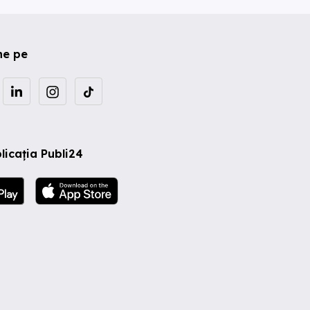
ne pe
licația Publi24