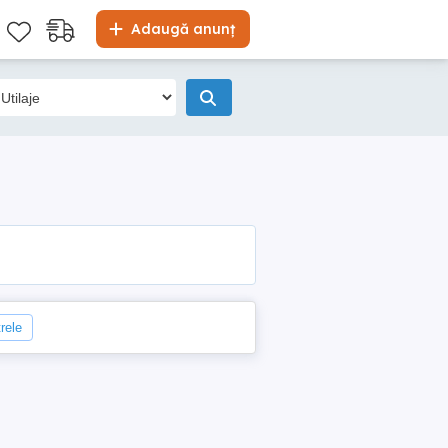
Adaugă anunț
trele