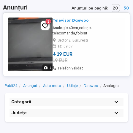
Anunțuri
20
50
Anunțuri pe pagină:
Televizor Daewoo
1
Analogic 40cm,color,cu
telecomanda,folosit
Sector 2, Bucuresti
azi 09:07
19 EUR
19 EUR
1
Telefon validat
Publi24
Anunțuri
Auto moto
Utilaje
Daewoo
Analogic
Categorii
Județe