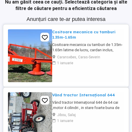
Nu am găsit ceea ce cauți.
Selectează categoria și alte
filtre de căutare pentru a eficientiza căutarea
Anunțuri care te-ar putea interesa
Cositoare mecanica cu tamburi
1.35m-1.65m
Cositoare mecanica cu tamburi de 1.35m-
1.65m latime de lucru, cardan inclus,
prelata, cheie de cutite Transport in toate
Caransebes, Caras-Severin
judetele
1 ianuarie
Vând tractor Internațional 644
Vând tractor Internațional 644 de 64 cai
,motor 4 cilindri , in stare foarte buna de
functionare, cutie de viteze mecanica cu 2
Jibou, Salaj
manete ,ambreiaj priza, cauciucuri in stare
1 ianuarie
bună ,fara defecte, revizie facuta,
schimburi de consumabile facute, nu