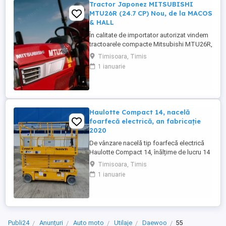
Tractor Japonez MITSUBISHI
MTU26R (24.7 CP) Nou, de la MACOS
& HALL
În calitate de importator autorizat vindem
tractoarele compacte Mitsubishi MTU26R,
un tractor proiectat și fabricat integral în
Timisoara, Timis
Japonia, recunoscut pentru fiabilitatea sa
1 ianuarie
legendară și eficiența în spații restrânse.
Ideal pentru vii, livezi, sere sau lucrări
municipale. De ce să alegi Mitsubishi
MTU26R ...
Haulotte Compact 14, nacelă
foarfecă electrică, an fabricație
2020
De vânzare nacelă tip foarfecă electrică
Haulotte Compact 14, înălțime de lucru 14
m, an fabricație 2020, ore funcționare 570,
Timisoara, Timis
stare foarte bună de funcționarepreț 7000
1 ianuarie
euro +TVA
Publi24
Anunțuri
Auto moto
Utilaje
Daewoo
55