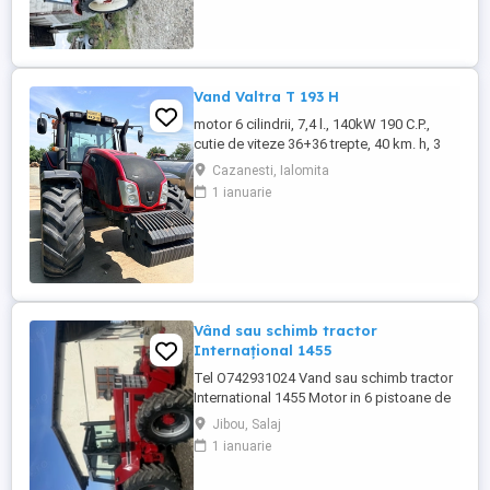
necesita investitii. Preț 5200
Vand Valtra T 193 H
motor 6 cilindrii, 7,4 l., 140kW 190 C.P.,
cutie de viteze 36+36 trepte, 40 km. h, 3
prize hidraulice, 650 65 r 42 spate, 540 65 r
Cazanesti, Ialomita
30, 6.240 ore, an 2013, TVA inclus în preț.
1 ianuarie
Vând sau schimb tractor
Internațional 1455
Tel O742931024 Vand sau schimb tractor
International 1455 Motor in 6 pistoane de
145 cai cu turbo Cilindru ajutător la ridicare
Jibou, Salaj
Tiranti față Cauciucuri in stare foarte buna
1 ianuarie
Tractorul se afla intr-o stare foarte buna,
fara defectiuni, toate reviziile au fost