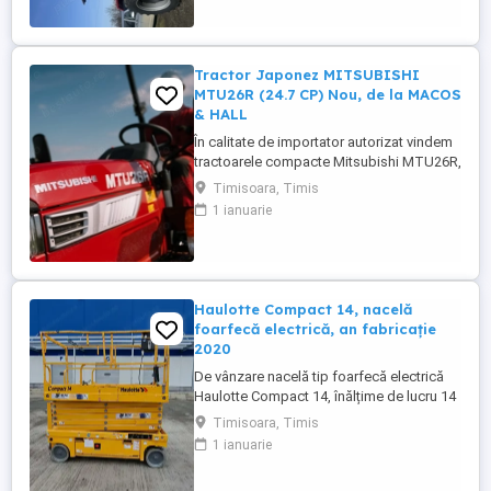
facute si schimburi de consumabile, nu
necesita ...
Tractor Japonez MITSUBISHI
MTU26R (24.7 CP) Nou, de la MACOS
& HALL
În calitate de importator autorizat vindem
tractoarele compacte Mitsubishi MTU26R,
un tractor proiectat și fabricat integral în
Timisoara, Timis
Japonia, recunoscut pentru fiabilitatea sa
1 ianuarie
legendară și eficiența în spații restrânse.
Ideal pentru vii, livezi, sere sau lucrări
municipale. De ce să alegi Mitsubishi
MTU26R ...
Haulotte Compact 14, nacelă
foarfecă electrică, an fabricație
2020
De vânzare nacelă tip foarfecă electrică
Haulotte Compact 14, înălțime de lucru 14
m, an fabricație 2020, ore funcționare 570,
Timisoara, Timis
stare foarte bună de funcționarepreț 7000
1 ianuarie
euro +TVA