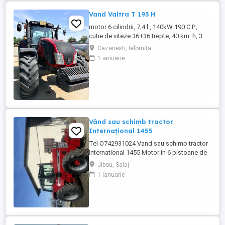
Vand Valtra T 193 H
motor 6 cilindrii, 7,4 l., 140kW 190 C.P.,
cutie de viteze 36+36 trepte, 40 km. h, 3
prize hidraulice, 650 65 r 42 spate, 540 65 r
Cazanesti, Ialomita
30, 6.240 ore, an 2013, TVA inclus în preț.
1 ianuarie
Vând sau schimb tractor
Internațional 1455
Tel O742931024 Vand sau schimb tractor
International 1455 Motor in 6 pistoane de
145 cai cu turbo Cilindru ajutător la ridicare
Jibou, Salaj
Tiranti față Cauciucuri in stare foarte buna
1 ianuarie
Tractorul se afla intr-o stare foarte buna,
fara defectiuni, toate reviziile au fost
facute si schimburi de consumabile, nu
necesita ...