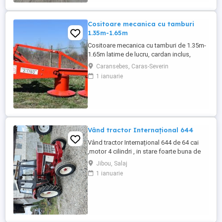
Cositoare mecanica cu tamburi
1.35m-1.65m
Cositoare mecanica cu tamburi de 1.35m-
1.65m latime de lucru, cardan inclus,
prelata, cheie de cutite Transport in toate
Caransebes, Caras-Severin
judetele
1 ianuarie
Vând tractor Internațional 644
Vând tractor Internațional 644 de 64 cai
,motor 4 cilindri , in stare foarte buna de
functionare, cutie de viteze mecanica cu 2
Jibou, Salaj
manete ,ambreiaj priza, cauciucuri in stare
1 ianuarie
bună ,fara defecte, revizie facuta,
schimburi de consumabile facute, nu
necesita investitii. Preț 5200