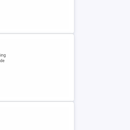
sing
 de