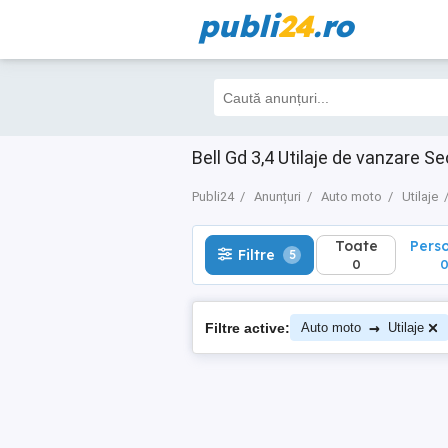
publi
24
.ro
Toate
Perso
Filtre
5
0
0
Bell Gd 3,4 Utilaje de vanzare 
Publi24
Anunțuri
Auto moto
Utilaje
Toate
Pers
Filtre
5
0
→
Filtre active:
Auto moto
Utilaje