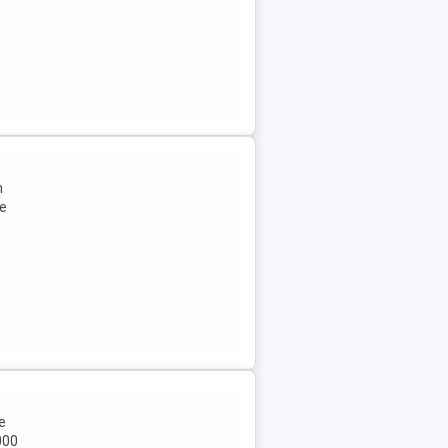
n
te
e
000