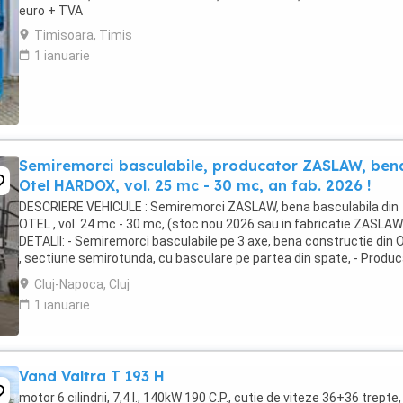
euro + TVA
Timisoara, Timis
1 ianuarie
Semiremorci basculabile, producator ZASLAW, ben
Otel HARDOX, vol. 25 mc - 30 mc, an fab. 2026 !
DESCRIERE VEHICULE : Semiremorci ZASLAW, bena basculabila din
OTEL , vol. 24 mc - 30 mc, (stoc nou 2026 sau in fabricatie ZASLAW)
DETALII: - Semiremorci basculabile pe 3 axe, bena constructie din
, sectiune semirotunda, cu basculare pe partea din spate, - Produ
: ZASLAW, Polonia ...
Cluj-Napoca, Cluj
1 ianuarie
Vand Valtra T 193 H
motor 6 cilindrii, 7,4 l., 140kW 190 C.P., cutie de viteze 36+36 trepte,