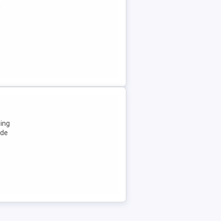
n
sing
 de