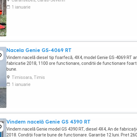
Caransebes, Caras-Severin
1 ianuarie
Nacela Genie GS-4069 RT
Vindem nacelă diesel tip foarfecă, 4X4, model Genie GS-4069 RT a
fabricatie 2018, 1100 ore functionare, conditii de functionare foar
bune.
Timisoara, Timis
1 ianuarie
Vindem nacelă Genie GS 4390 RT
Vindem nacelă Genie model GS 4390 RT, diesel 4X4, An de fabricați
2018. Condiții foarte bune de funcționare. Garanție 12 luni. Pret 26