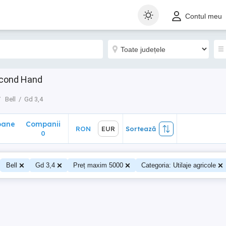
ane
Companii
RON
EUR
Sortează
Contul meu
0
Second Hand
Bell
Gd 3,4
oane
Companii
RON
EUR
Sortează
0
0
Bell
Gd 3,4
Preț maxim 5000
Categoria: Utilaje agricole