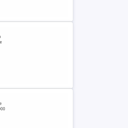
n
te
e
000