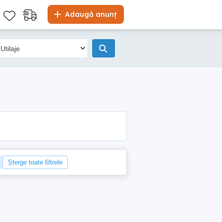
Adaugă anunț
Șterge toate filtrele