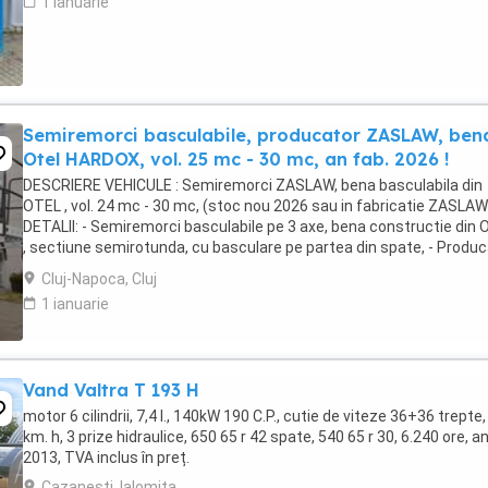
1 ianuarie
Semiremorci basculabile, producator ZASLAW, ben
Otel HARDOX, vol. 25 mc - 30 mc, an fab. 2026 !
DESCRIERE VEHICULE : Semiremorci ZASLAW, bena basculabila din
OTEL , vol. 24 mc - 30 mc, (stoc nou 2026 sau in fabricatie ZASLAW)
DETALII: - Semiremorci basculabile pe 3 axe, bena constructie din
, sectiune semirotunda, cu basculare pe partea din spate, - Produ
: ZASLAW, Polonia ...
Cluj-Napoca, Cluj
1 ianuarie
Vand Valtra T 193 H
motor 6 cilindrii, 7,4 l., 140kW 190 C.P., cutie de viteze 36+36 trepte,
km. h, 3 prize hidraulice, 650 65 r 42 spate, 540 65 r 30, 6.240 ore, a
2013, TVA inclus în preț.
Cazanesti, Ialomita