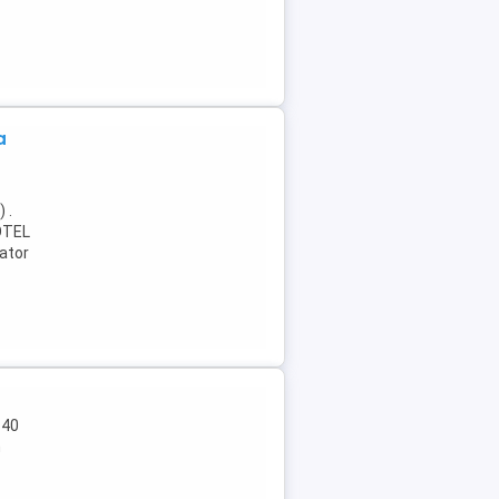
a
 .
 OTEL
cator
 40
n