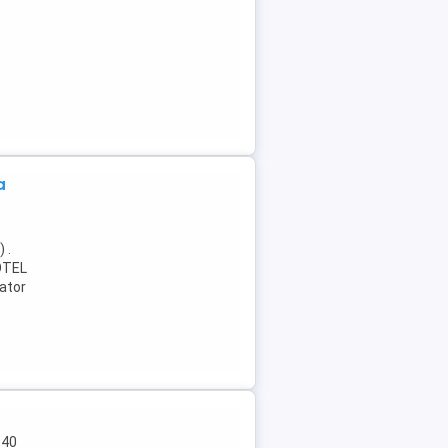
a
 .
 OTEL
cator
 40