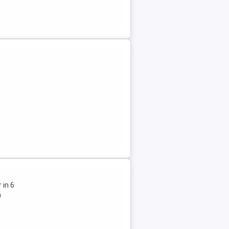
 in 6
ă
e