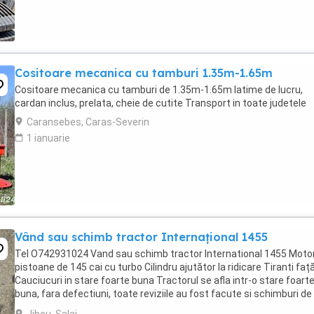
Cositoare mecanica cu tamburi 1.35m-1.65m
Cositoare mecanica cu tamburi de 1.35m-1.65m latime de lucru,
cardan inclus, prelata, cheie de cutite Transport in toate judetele
Caransebes, Caras-Severin
1 ianuarie
Vând sau schimb tractor Internațional 1455
Tel O742931024 Vand sau schimb tractor International 1455 Motor
pistoane de 145 cai cu turbo Cilindru ajutător la ridicare Tiranti faț
Cauciucuri in stare foarte buna Tractorul se afla intr-o stare foart
buna, fara defectiuni, toate reviziile au fost facute si schimburi de
consumabile, nu necesita ...