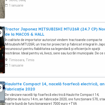
Jibou, Salaj
1 ianuarie
Tractor Japonez MITSUBISHI MTU26R (24.7 CP) No
de la MACOS & HALL
În calitate de importator autorizat vindem tractoarele compacte
Mitsubishi MTU26R, un tractor proiectat și fabricat integral în Japo
recunoscut pentru fiabilitatea sa legendară și eficiența în spații
restrânse. Ideal pentru vii, livezi, sere sau lucrări municipale. De ce
alegi Mitsubishi MTU26R ...
Timisoara, Timis
1 ianuarie
Haulotte Compact 14, nacelă foarfecă electrică, an
fabricație 2020
De vânzare nacelă tip foarfecă electrică Haulotte Compact 14,
înălțime de lucru 14 m, an fabricație 2020, ore funcționare 570, sta
foarte bună de funcționarepreț 7000 euro +TVA