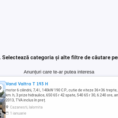
.
Selectează categoria și alte filtre de căutare pe
Anunțuri care te-ar putea interesa
Vand Valtra T 193 H
motor 6 cilindrii, 7,4 l., 140kW 190 C.P., cutie de viteze 36+36 trepte,
km. h, 3 prize hidraulice, 650 65 r 42 spate, 540 65 r 30, 6.240 ore, a
2013, TVA inclus în preț.
Cazanesti, Ialomita
1 ianuarie