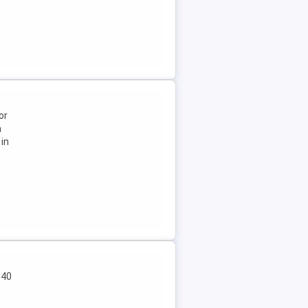
or
a
 in
 40
n