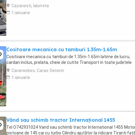
Cazanesti, Ialomita
1 ianuarie
Cositoare mecanica cu tamburi 1.35m-1.65m
Cositoare mecanica cu tamburi de 1.35m-1.65m latime de lucru,
cardan inclus, prelata, cheie de cutite Transport in toate judetele
Caransebes, Caras-Severin
1 ianuarie
Vând sau schimb tractor Internațional 1455
Tel O742931024 Vand sau schimb tractor International 1455 Motor
pistoane de 145 cai cu turbo Cilindru ajutător la ridicare Tiranti faț