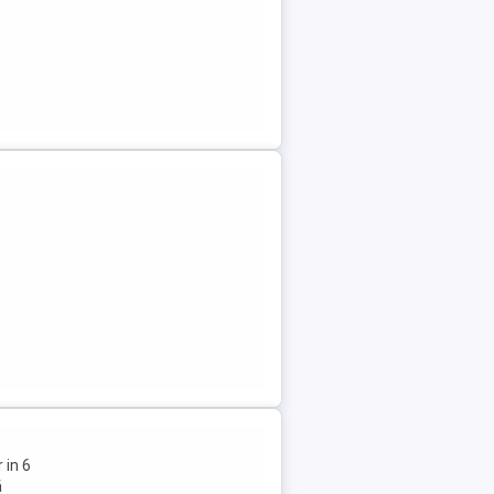
 in 6
ă