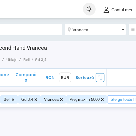
ane
Companii
RON
EUR
Sortează
Contul meu
0
Second Hand Vrancea
o
Utilaje
Bell
Gd 3,4
oane
Companii
RON
EUR
Sortează
0
0
Bell
Gd 3,4
Vrancea
Preț maxim 5000
Șterge toate fil