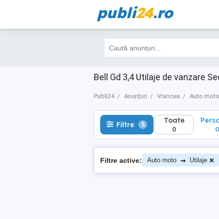
publi
24
.ro
Toate
Perso
Filtre
5
0
0
Bell Gd 3,4 Utilaje de vanzare 
Publi24
Anunțuri
Vrancea
Auto mot
Toate
Pers
Filtre
5
0
→
Filtre active:
Auto moto
Utilaje