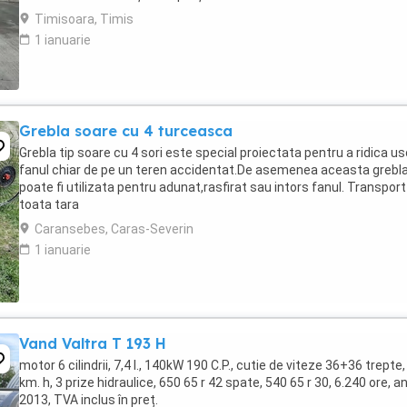
Timisoara, Timis
1 ianuarie
Grebla soare cu 4 turceasca
Grebla tip soare cu 4 sori este special proiectata pentru a ridica us
fanul chiar de pe un teren accidentat.De asemenea aceasta grebl
poate fi utilizata pentru adunat,rasfirat sau intors fanul. Transport
toata tara
Caransebes, Caras-Severin
1 ianuarie
Vand Valtra T 193 H
motor 6 cilindrii, 7,4 l., 140kW 190 C.P., cutie de viteze 36+36 trepte,
km. h, 3 prize hidraulice, 650 65 r 42 spate, 540 65 r 30, 6.240 ore, a
2013, TVA inclus în preț.