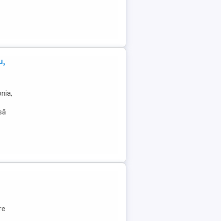
u,
nia,
 să
re