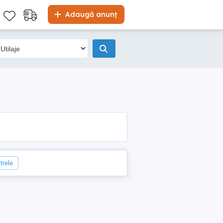
Adaugă anunț
trele