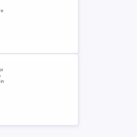
re
or
a
 in