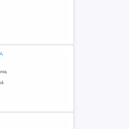
e
u,
nia,
 să