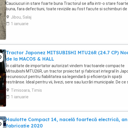
Cauciucuri in stare foarte buna Tractorul se afla intr-o stare foart
buna, fara defectiuni, toate reviziile au fost facute si schimburi de
consumabile, nu necesita ...
Jibou, Salaj
1 ianuarie
Tractor Japonez MITSUBISHI MTU26R (24.7 CP) No
de la MACOS & HALL
În calitate de importator autorizat vindem tractoarele compacte
Mitsubishi MTU26R, un tractor proiectat și fabricat integral în Japo
recunoscut pentru fiabilitatea sa legendară și eficiența în spații
restrânse. Ideal pentru vii, livezi, sere sau lucrări municipale. De ce
alegi Mitsubishi MTU26R ...
Timisoara, Timis
1 ianuarie
Haulotte Compact 14, nacelă foarfecă electrică, an
fabricație 2020