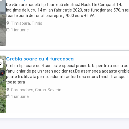
De vânzare nacelă tip foarfecă electrică Haulotte Compact 14,
înălțime de lucru 14 m, an fabricație 2020, ore funcționare 570, sta
foarte bună de funcționarepreț 7000 euro +TVA
Timisoara, Timis
1 ianuarie
Grebla soare cu 4 turceasca
Grebla tip soare cu 4 sori este special proiectata pentru a ridica us
fanul chiar de pe un teren accidentat.De asemenea aceasta grebl
poate fi utilizata pentru adunat,rasfirat sau intors fanul. Transport
toata tara
Caransebes, Caras-Severin
1 ianuarie