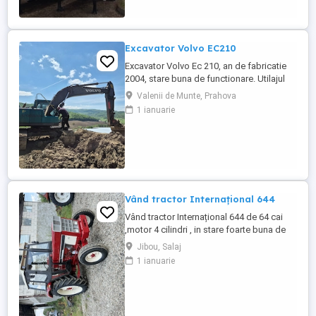
bena ultra- usoara , destinate transportului
de cereale si al altor materiale ...
Excavator Volvo EC210
Excavator Volvo Ec 210, an de fabricatie
2004, stare buna de functionare. Utilajul
are cupla hidarulica rapida, linii hidraulice
Valenii de Munte, Prahova
auxiliare pentru picon, foarfeca, etc.
1 ianuarie
Motorul este Deutz-Volvo cu racire pe
apa.Cale de rulare noua, schimbat anul
trecut lanturi, role, stelute. Proprietar
persoana juridica.Pretul ...
Vând tractor Internațional 644
Vând tractor Internațional 644 de 64 cai
,motor 4 cilindri , in stare foarte buna de
functionare, cutie de viteze mecanica cu 2
Jibou, Salaj
manete ,ambreiaj priza, cauciucuri in stare
1 ianuarie
bună ,fara defecte, revizie facuta,
schimburi de consumabile facute, nu
necesita investitii. Preț 5200