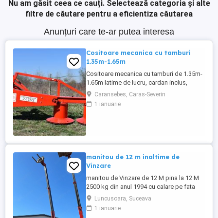
Nu am găsit ceea ce cauți.
Selectează categoria și alte
filtre de căutare pentru a eficientiza căutarea
Anunțuri care te-ar putea interesa
Cositoare mecanica cu tamburi
1.35m-1.65m
Cositoare mecanica cu tamburi de 1.35m-
1.65m latime de lucru, cardan inclus,
prelata, cheie de cutite Transport in toate
Caransebes, Caras-Severin
judetele
1 ianuarie
manitou de 12 m inaltime de
Vinzare
manitou de Vinzare de 12 M pina la 12 M
2500 kg din anul 1994 cu calare pe fata
greutate lui 9500 kg utilajul este in
Luncusoara, Suceava
Luncusoara Jud Suceava in stare buna de
1 ianuarie
Functionare se vinde doar cu Furci pt