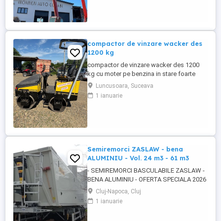
paleti faca cupa Pentru mai multe detalii
foto video puteti contacta Darius ...
compactor de vinzare wacker des
1200 kg
compactor de vinzare wacker des 1200
kg cu moter pe benzina in stare foarte
buna de functionare cu vibratie si apa pt
Luncusoara, Suceava
valurii pentru mai multe detalii pe watzup
1 ianuarie
darius
Semiremorci ZASLAW - bena
ALUMINIU - Vol. 24 m3 - 61 m3
- SEMIREMORCI BASCULABILE ZASLAW -
BENA ALUMINIU - OFERTA SPECIALA 2026
!! - VEHICULE NOI - ( pe stoc SAU în
Cluj-Napoca, Cluj
fabricație ZASLAW - cu termen SCURT de
1 ianuarie
livrare ) DESCRIERE VEHICULE : -
Semiremorci basculabile din ALUMINIU,