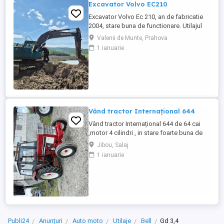
Excavator Volvo EC210
Excavator Volvo Ec 210, an de fabricatie
2004, stare buna de functionare. Utilajul
are cupla hidarulica rapida, linii hidraulice
Valenii de Munte, Prahova
auxiliare pentru picon, foarfeca, etc.
1 ianuarie
Motorul este Deutz-Volvo cu racire pe
apa.Cale de rulare noua, schimbat anul
trecut lanturi, role, stelute. Proprietar
persoana juridica.Pretul ...
Vând tractor Internațional 644
Vând tractor Internațional 644 de 64 cai
,motor 4 cilindri , in stare foarte buna de
functionare, cutie de viteze mecanica cu 2
Jibou, Salaj
manete ,ambreiaj priza, cauciucuri in stare
1 ianuarie
bună ,fara defecte, revizie facuta,
schimburi de consumabile facute, nu
necesita investitii. Preț 5200
Publi24
Anunțuri
Auto moto
Utilaje
Bell
Gd 3,4