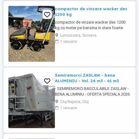
compactor de vinzare wacker des
1200 kg
compactor de vinzare wacker des 1200
kg cu moter pe benzina in stare foarte
buna de functionare cu vibratie si apa pt
Luncusoara, Suceava
valurii pentru mai multe detalii pe watzup
1 ianuarie
darius
Semiremorci ZASLAW - bena
ALUMINIU - Vol. 24 m3 - 61 m3
- SEMIREMORCI BASCULABILE ZASLAW -
BENA ALUMINIU - OFERTA SPECIALA 2026
!! - VEHICULE NOI - ( pe stoc SAU în
Cluj-Napoca, Cluj
fabricație ZASLAW - cu termen SCURT de
1 ianuarie
livrare ) DESCRIERE VEHICULE : -
Semiremorci basculabile din ALUMINIU,
bena ultra- usoara , destinate transportului
de cereale si al altor materiale ...