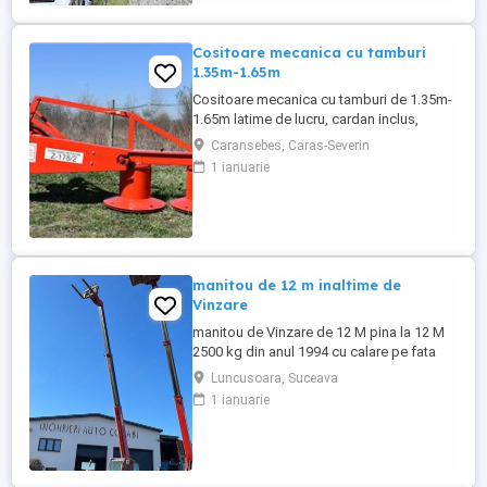
Cositoare mecanica cu tamburi
1.35m-1.65m
Cositoare mecanica cu tamburi de 1.35m-
1.65m latime de lucru, cardan inclus,
prelata, cheie de cutite Transport in toate
Caransebes, Caras-Severin
judetele
1 ianuarie
manitou de 12 m inaltime de
Vinzare
manitou de Vinzare de 12 M pina la 12 M
2500 kg din anul 1994 cu calare pe fata
greutate lui 9500 kg utilajul este in
Luncusoara, Suceava
Luncusoara Jud Suceava in stare buna de
1 ianuarie
Functionare se vinde doar cu Furci pt
paleti faca cupa Pentru mai multe detalii
foto video puteti contacta Darius ...