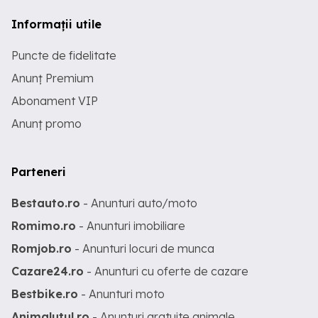
Informații utile
Puncte de fidelitate
Anunț Premium
Abonament VIP
Anunț promo
Parteneri
Bestauto.ro
- Anunturi auto/moto
Romimo.ro
- Anunturi imobiliare
Romjob.ro
- Anunturi locuri de munca
Cazare24.ro
- Anunturi cu oferte de cazare
Bestbike.ro
- Anunturi moto
Animalutul.ro
- Anunturi gratuite animale