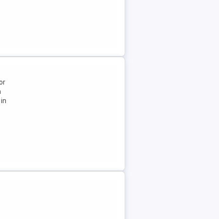
or
a
 in