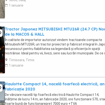
Jibou, Salaj
1 ianuarie
Tractor Japonez MITSUBISHI MTU26R (24.7 CP) No
de la MACOS & HALL
În calitate de importator autorizat vindem tractoarele compacte
Mitsubishi MTU26R, un tractor proiectat și fabricat integral în Japo
recunoscut pentru fiabilitatea sa legendară și eficiența în spații
restrânse. Ideal pentru vii, livezi, sere sau lucrări municipale. De ce
alegi Mitsubishi MTU26R ...
Timisoara, Timis
1 ianuarie
Haulotte Compact 14, nacelă foarfecă electrică, an
fabricație 2020
De vânzare nacelă tip foarfecă electrică Haulotte Compact 14,
înălțime de lucru 14 m, an fabricație 2020, ore funcționare 570, sta
foarte bună de funcționarepreț 7000 euro +TVA