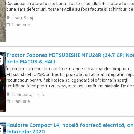
Cauciucuri in stare foarte buna Tractorul se afla intr-o stare foart
buna, fara defectiuni, toate reviziile au fost facute si schimburi de
consumabile, nu necesita ...
Jibou, Salaj
1 ianuarie
Tractor Japonez MITSUBISHI MTU26R (24.7 CP) No
de la MACOS & HALL
În calitate de importator autorizat vindem tractoarele compacte
Mitsubishi MTU26R, un tractor proiectat și fabricat integral în Japo
recunoscut pentru fiabilitatea sa legendară și eficiența în spații
restrânse. Ideal pentru vii, livezi, sere sau lucrări municipale. De ce
alegi Mitsubishi MTU26R ...
Timisoara, Timis
1 ianuarie
Haulotte Compact 14, nacelă foarfecă electrică, an
fabricație 2020