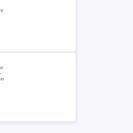
re
or
a
 in