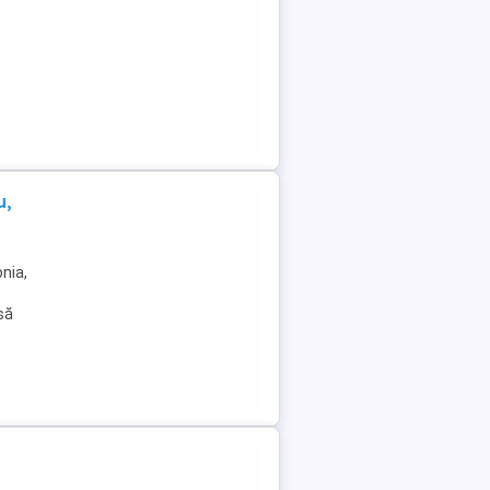
e
u,
nia,
 să