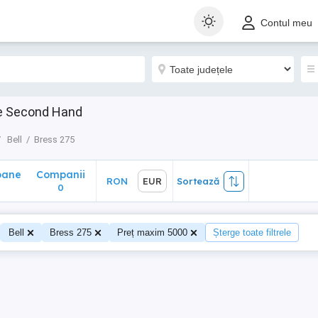
ane
Companii
RON
EUR
Sortează
Contul meu
0
are Second Hand
Bell
Bress 275
oane
Companii
RON
EUR
Sortează
0
0
Bell
Bress 275
Preț maxim 5000
Șterge toate filtrele