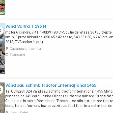
Vand Valtra T 193 H
motor 6 cilindrii, 7,4 l., 140kW 190 C.P., cutie de viteze 36+36 trepte,
km. h, 3 prize hidraulice, 650 65 r 42 spate, 540 65 r 30, 6.240 ore, a
2013, TVA inclus în preț.
Cazanesti, Ialomita
1 ianuarie
Vând sau schimb tractor Internațional 1455
Tel O742931024 Vand sau schimb tractor International 1455 Motor
pistoane de 145 cai cu turbo Cilindru ajutător la ridicare Tiranti faț
Cauciucuri in stare foarte buna Tractorul se afla intr-o stare foart
buna, fara defectiuni, toate reviziile au fost facute si schimburi de
consumabile, nu necesita ...