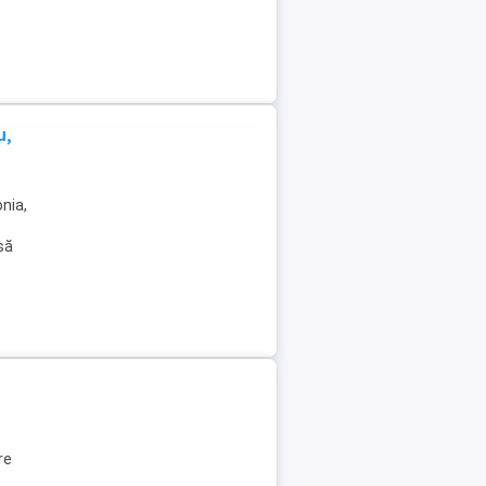
u,
nia,
 să
re