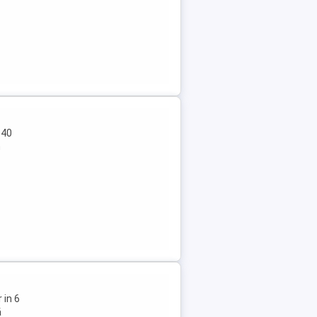
 40
n
 in 6
ă