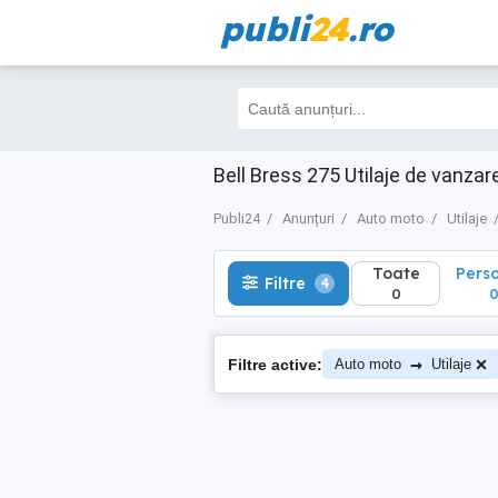
publi
24
.ro
Toate
Perso
Filtre
4
0
0
Bell Bress 275 Utilaje de vanz
Publi24
Anunțuri
Auto moto
Utilaje
Toate
Pers
Filtre
4
0
→
Filtre active:
Auto moto
Utilaje