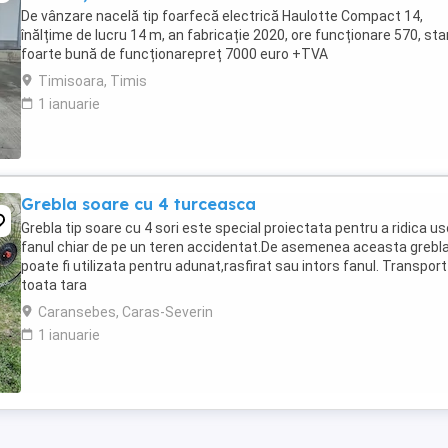
De vânzare nacelă tip foarfecă electrică Haulotte Compact 14,
înălțime de lucru 14 m, an fabricație 2020, ore funcționare 570, sta
foarte bună de funcționarepreț 7000 euro +TVA
Timisoara, Timis
1 ianuarie
Grebla soare cu 4 turceasca
Grebla tip soare cu 4 sori este special proiectata pentru a ridica us
fanul chiar de pe un teren accidentat.De asemenea aceasta grebl
poate fi utilizata pentru adunat,rasfirat sau intors fanul. Transport
toata tara
Caransebes, Caras-Severin
1 ianuarie