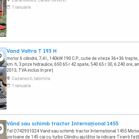
Caransebes, Caras-Severin
1 ianuarie
Vand Valtra T 193 H
motor 6 cilindrii, 7,4 l., 140kW 190 C.P., cutie de viteze 36+36 trepte,
km. h, 3 prize hidraulice, 650 65 r 42 spate, 540 65 r 30, 6.240 ore, a
2013, TVA inclus în preț.
Cazanesti, Ialomita
1 ianuarie
Vând sau schimb tractor Internațional 1455
Tel O742931024 Vand sau schimb tractor International 1455 Motor
pistoane de 145 cai cu turbo Cilindru ajutător la ridicare Tiranti faț