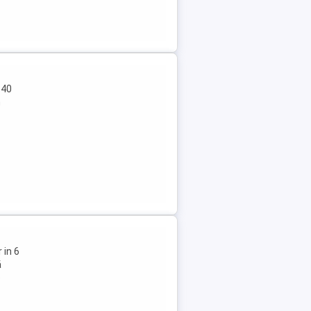
 40
n
 in 6
ă
e