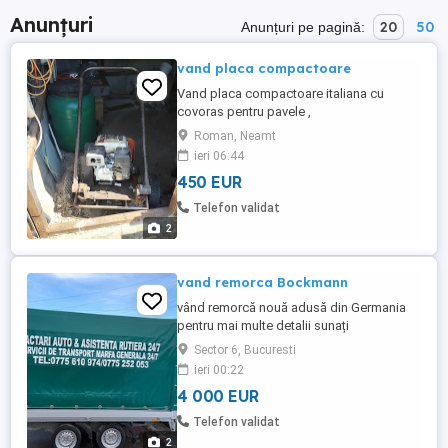
Anunțuri
20
50
Anunțuri pe pagină:
vand placa compactoare
Vand placa compactoare italiana cu
covoras pentru pavele ,
Roman, Neamt
ieri 06:44
450 EUR
Telefon validat
2
vand remorca Bockmann
vând remorcă nouă adusă din Germania
pentru mai multe detalii sunați
Sector 6, Bucuresti
ieri 00:22
4 000 EUR
Telefon validat
2