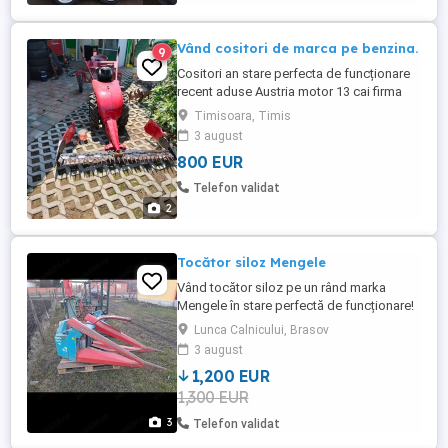
Vând cositori de marca pe benzina.
9
Cositori an stare perfecta de funcționare
recent aduse Austria motor 13 cai firma
elvețiană bucher și bcs pentru mai multe
Timisoara, Timis
detalii
3 august
800 EUR
Telefon validat
2
Tocător siloz Mengele
Vând tocător siloz pe un rând marka
Mengele în stare perfectă de funcționare!
Este adus din Austria și nu-i folosit în
Lunca Calnicului, Brasov
România!!!
3 august
1,200 EUR
1,300 EUR
3
Telefon validat