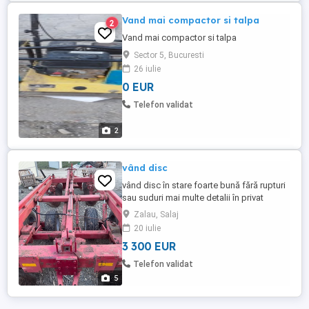
Vand mai compactor si talpa
2
Vand mai compactor si talpa
Sector 5, Bucuresti
26 iulie
0 EUR
Telefon validat
2
vând disc
vând disc în stare foarte bună fără rupturi
sau suduri mai multe detalii în privat
Zalau, Salaj
20 iulie
3 300 EUR
Telefon validat
5