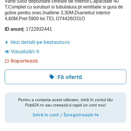
Vand Siloz depozitare cereale de interior.Capacitate 40
T.Complet cu suruburi si tubulatura pt ventilatie si gura de
golire pentru snec.Inaltime 3,30M.Diametrul interior
4,60M.Pret 5900 lei.TEL O74426O31O
ID anunț
: 1722932441
Vezi detalii pe bestauto.ro
Vizualizări:
0
Raportează
Fă ofertă
Pentru a contacta acest utilizator, intră în contul tău
Publi24.ro sau creează-ți rapid un cont nou!
Intră în cont / Înregistrează-te