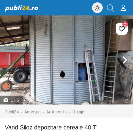
publi
24
.ro
2
1
/ 5
Publi24
Anunțuri
Auto moto
Utilaje
Vand Siloz depozitare cereale 40 T