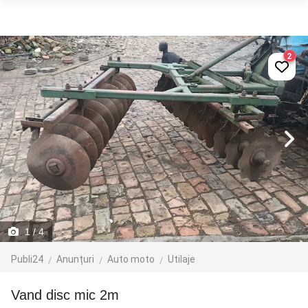
2
1
/ 4
Publi24
Anunțuri
Auto moto
Utilaje
Vand disc mic 2m