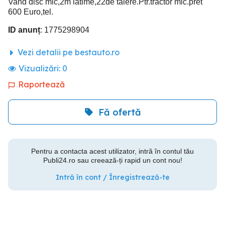
Vand disc mic,2m lătime,22de talere.Ptr.tractor mic.pret
600 Euro,tel.
ID anunț
: 1775298904
Vezi detalii pe bestauto.ro
Vizualizări:
0
Raportează
Fă ofertă
Pentru a contacta acest utilizator, intră în contul tău
Publi24.ro sau creează-ți rapid un cont nou!
Intră în cont / Înregistrează-te