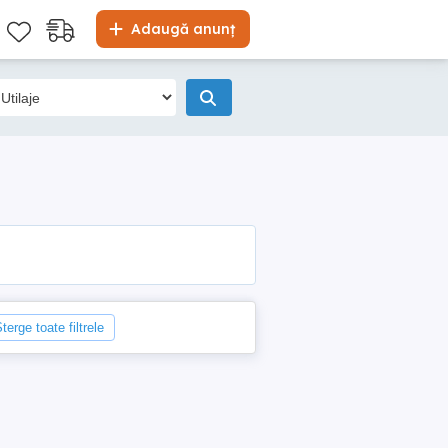
Adaugă anunț
terge toate filtrele