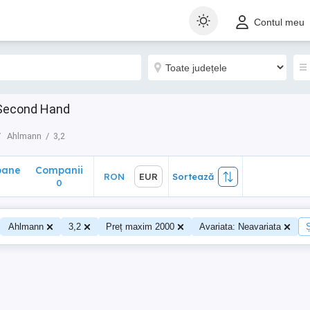
ane
Companii
RON
EUR
Sortează
Contul meu
0
 Second Hand
Ahlmann
3,2
oane
Companii
RON
EUR
Sortează
0
Ahlmann
3,2
Preț maxim 2000
Avariata: Neavariata
Ș