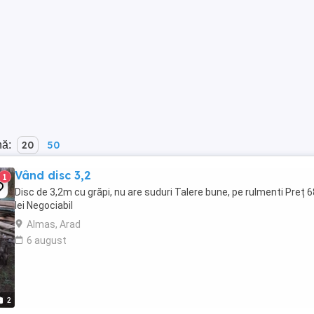
nă:
20
50
Vând disc 3,2
1
Disc de 3,2m cu grăpi, nu are suduri Talere bune, pe rulmenti Preț 
lei Negociabil
Almas, Arad
6 august
2