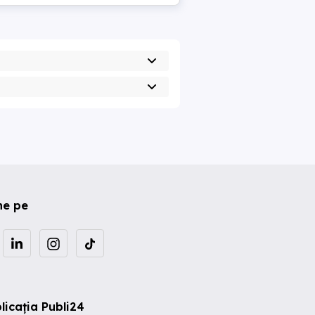
ne pe
licația Publi24