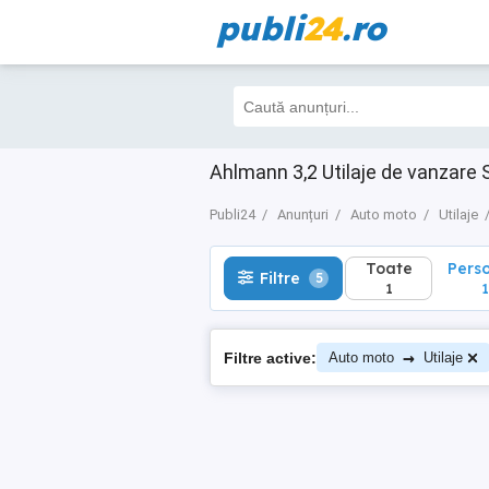
publi
24
.ro
Toate
Perso
Filtre
5
1
1
Ahlmann 3,2 Utilaje de vanzare
Publi24
Anunțuri
Auto moto
Utilaje
Toate
Pers
Filtre
5
1
1
→
Filtre active:
Auto moto
Utilaje