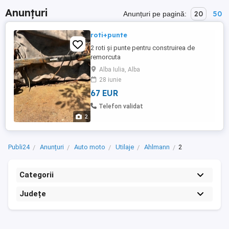
Anunțuri
20
50
Anunțuri pe pagină:
roti+punte
2 roti și punte pentru construirea de
remorcuta
Alba Iulia, Alba
28 iunie
67 EUR
Telefon validat
2
Publi24
Anunțuri
Auto moto
Utilaje
Ahlmann
2
Categorii
Județe