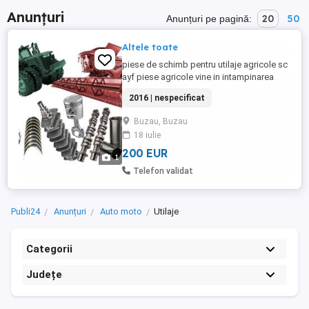
Anunțuri
20
50
Anunțuri pe pagină:
Altele toate
piese de schimb pentru utilaje agricole sc
ayf piese agricole vine in intampinarea
fermierilor mici si mari,cu piese de schimb
2016 | nespecificat
pentru tractoare si combine agricole de
cea mai buna calitate.va stam la dispozitie
Buzau, Buzau
cu orice informatie!, data fabricatiei: 2016
18 iulie
200 EUR
1
Telefon validat
Publi24
Anunțuri
Auto moto
Utilaje
Categorii
Județe