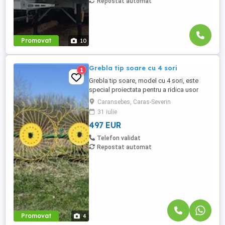
Repostat automat
Promovat
10
Grebla tip soare cu 4 sori
1
Grebla tip soare, model cu 4 sori, este
special proiectata pentru a ridica usor
fanul chiar de pe un teren accidentat. De
Caransebes, Caras-Severin
asemenea aceasta grebla poate fi utilizata
31 iulie
pentru adunat,rasfirat sau intors fanul. La
497 EUR
asezarea fiecarei roti s-au utilizat 2
rulmenti capsati intr-un lagar. Transport in
Telefon validat
toata ...
Repostat automat
Promovat
4