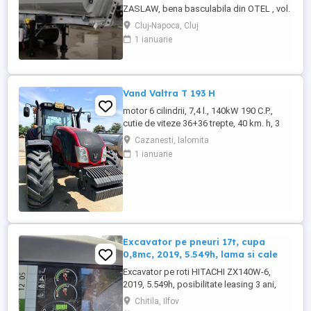
ZASLAW, bena basculabila din OTEL , vol.
24 mc - 30 mc, (stoc nou 2026 sau in
Cluj-Napoca, Cluj
fabricatie ZASLAW) . DETALII: -
1 ianuarie
Semiremorci basculabile pe 3 axe, bena
constructie din OTEL , sectiune
semirotunda, cu basculare pe partea din
spate, - Producator : ZASLAW, Polonia ...
Vand Valtra T 193 H
motor 6 cilindrii, 7,4 l., 140kW 190 C.P.,
cutie de viteze 36+36 trepte, 40 km. h, 3
prize hidraulice, 650 65 r 42 spate, 540 65 r
Cazanesti, Ialomita
30, 6.240 ore, an 2013, TVA inclus în preț.
1 ianuarie
Excavator pe pneuri 17t, cupa
0,8mc, 2019, 5.549h, lama si cale
Excavator pe roti HITACHI ZX140W-6,
2019, 5.549h, posibilitate leasing 3 ani,
STARE FOARTE BUNA. Se poate vedea si
Chitila, Ilfov
proba in Chitila , sos de Centura Bucuresti