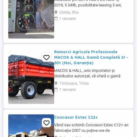
2019, 5.549h, posibilitate leasing 3 ani,
STARE FOARTE BUNA. Se poate vedea si
Chitila, Ilfov
proba in Chitila , sos de Centura Bucuresti
1 ianuarie
la UTIROM INVEST SRL
Remorci Agricole Profesionale
MACOS & HALL Gamă Completă 1t -
30t (Noi, Garanție)
MACOS & HALL, unic importator și
distribuitor autorizat, vă oferă o gamă
variată de remorci agricole și tehnologice,
Timisoara, Timis
special concepute pentru a răspunde
1 ianuarie
nevoilor fermierilor moderni. Toate
produsele noastre sunt fabricate la
standarde europene înalte, asigurând
durabilitate și performanță maximă în
exploatare. Gama ...
Concasor Extec C12+
Vând sau schimb Concasor Extec C12+ an
fabricație 2007 cu puține ore de
funcționare.