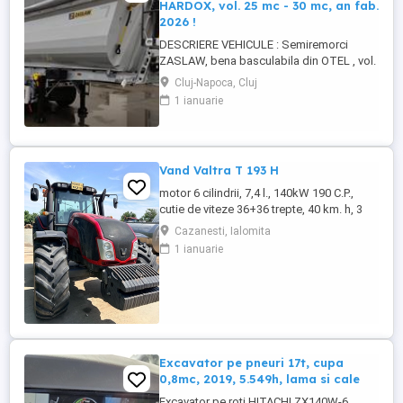
HARDOX, vol. 25 mc - 30 mc, an fab.
2026 !
DESCRIERE VEHICULE : Semiremorci
ZASLAW, bena basculabila din OTEL , vol.
24 mc - 30 mc, (stoc nou 2026 sau in
Cluj-Napoca, Cluj
fabricatie ZASLAW) . DETALII: -
1 ianuarie
Semiremorci basculabile pe 3 axe, bena
constructie din OTEL , sectiune
semirotunda, cu basculare pe partea din
spate, - Producator : ZASLAW, Polonia ...
Vand Valtra T 193 H
motor 6 cilindrii, 7,4 l., 140kW 190 C.P.,
cutie de viteze 36+36 trepte, 40 km. h, 3
prize hidraulice, 650 65 r 42 spate, 540 65 r
Cazanesti, Ialomita
30, 6.240 ore, an 2013, TVA inclus în preț.
1 ianuarie
Excavator pe pneuri 17t, cupa
0,8mc, 2019, 5.549h, lama si cale
Excavator pe roti HITACHI ZX140W-6,