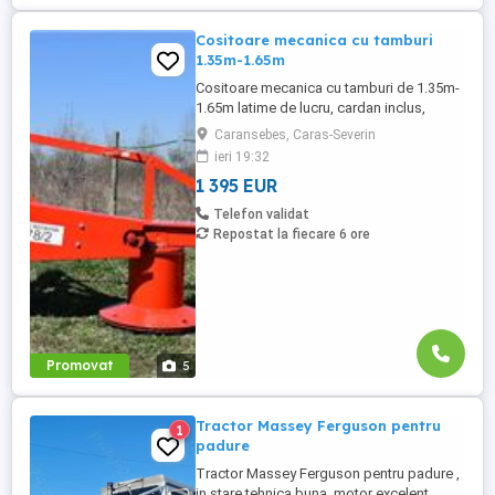
Cositoare mecanica cu tamburi
1.35m-1.65m
Cositoare mecanica cu tamburi de 1.35m-
1.65m latime de lucru, cardan inclus,
prelata, cheie de cutite Transport in toate
Caransebes, Caras-Severin
judetele
ieri 19:32
1 395 EUR
Telefon validat
Repostat la fiecare 6 ore
Promovat
5
Tractor Massey Ferguson pentru
1
padure
Tractor Massey Ferguson pentru padure ,
in stare tehnica buna ,motor excelent ,