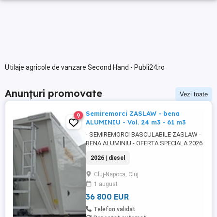
Utilaje agricole de vanzare Second Hand - Publi24.ro
Anunțuri promovate
Vezi toate
Semiremorci ZASLAW - bena
9
ALUMINIU - Vol. 24 m3 - 61 m3
- SEMIREMORCI BASCULABILE ZASLAW -
BENA ALUMINIU - OFERTA SPECIALA 2026
!! - VEHICULE NOI - ( pe stoc SAU în
2026 | diesel
fabricație ZASLAW - cu termen SCURT de
livrare ) DESCRIERE VEHICULE : -
Cluj-Napoca, Cluj
Semiremorci basculabile din ALUMINIU,
1 august
bena ultra- usoara , destinate transportului
de cereale si al altor materiale ...
36 800 EUR
Telefon validat