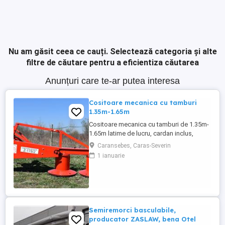
Nu am găsit ceea ce cauți.
Selectează categoria și alte
filtre de căutare pentru a eficientiza căutarea
Anunțuri care te-ar putea interesa
Cositoare mecanica cu tamburi
1.35m-1.65m
Cositoare mecanica cu tamburi de 1.35m-
1.65m latime de lucru, cardan inclus,
prelata, cheie de cutite Transport in toate
Caransebes, Caras-Severin
judetele
1 ianuarie
Semiremorci basculabile,
producator ZASLAW, bena Otel