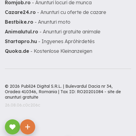
Romjob.ro
- Anunturi locuri de munca
Cazare24.ro
- Anunturi cu oferte de cazare
Bestbike.ro
- Anunturi moto
Animalutul.ro
- Anunturi gratuite animale
Startapro.hu
- Ingyenes Apróhirdetés
Quoka.de
- Kostenlose Kleinanzeigen
© 2026 Publi24 Digital S.R.L. | Bulevardul Dacia nr 34,
Oradea 410346, Romania | Tax ID: RO20201084 -
site de
anunturi gratuite
26.08.06.c0c206c