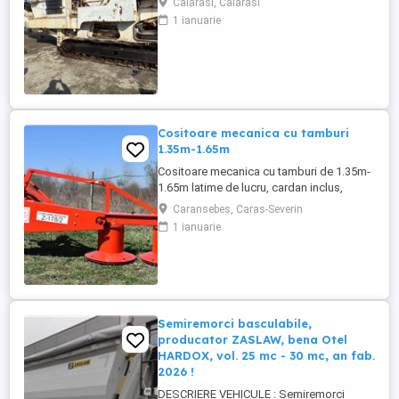
Calarasi, Calarasi
1 ianuarie
Cositoare mecanica cu tamburi
1.35m-1.65m
Cositoare mecanica cu tamburi de 1.35m-
1.65m latime de lucru, cardan inclus,
prelata, cheie de cutite Transport in toate
Caransebes, Caras-Severin
judetele
1 ianuarie
Semiremorci basculabile,
producator ZASLAW, bena Otel
HARDOX, vol. 25 mc - 30 mc, an fab.
2026 !
DESCRIERE VEHICULE : Semiremorci