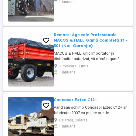
1 ianuarie
la UTIROM INVEST SRL
Remorci Agricole Profesionale
MACOS & HALL Gamă Completă 1t -
30t (Noi, Garanție)
MACOS & HALL, unic importator și
distribuitor autorizat, vă oferă o gamă
variată de remorci agricole și tehnologice,
Timisoara, Timis
special concepute pentru a răspunde
1 ianuarie
nevoilor fermierilor moderni. Toate
produsele noastre sunt fabricate la
standarde europene înalte, asigurând
durabilitate și performanță maximă în
exploatare. Gama ...
Concasor Extec C12+
Vând sau schimb Concasor Extec C12+ an
fabricație 2007 cu puține ore de
funcționare.
Calarasi, Calarasi
1 ianuarie