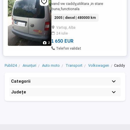
vand vw caddy,utilitara ,in stare
buna,functionala
2005 | diesel | 480000 km
Vartop, Alba
24 iulie
1 650 EUR
2
Telefon validat
Publi24
Anunțuri
Auto moto
Transport
Volkswagen
Caddy
Categorii
Județe