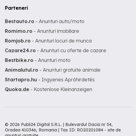
Parteneri
Bestauto.ro
- Anunturi auto/moto
Romimo.ro
- Anunturi imobiliare
Romjob.ro
- Anunturi locuri de munca
Cazare24.ro
- Anunturi cu oferte de cazare
Bestbike.ro
- Anunturi moto
Animalutul.ro
- Anunturi gratuite animale
Startapro.hu
- Ingyenes Apróhirdetés
Quoka.de
- Kostenlose Kleinanzeigen
© 2026 Publi24 Digital S.R.L. | Bulevardul Dacia nr 34,
Oradea 410346, Romania | Tax ID: RO20201084 -
site de
anunturi gratuite