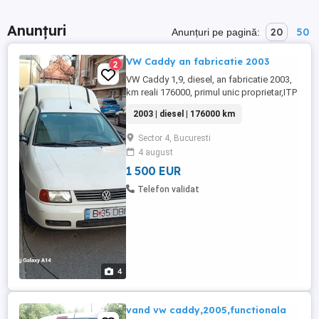
Anunțuri
20
50
Anunțuri pe pagină:
VW Caddy an fabricatie 2003
2
VW Caddy 1,9, diesel, an fabricatie 2003,
km reali 176000, primul unic proprietar,ITP
valabil.
2003 | diesel | 176000 km
Sector 4, Bucuresti
4 august
1 500 EUR
Telefon validat
4
vand vw caddy,2005,functionala