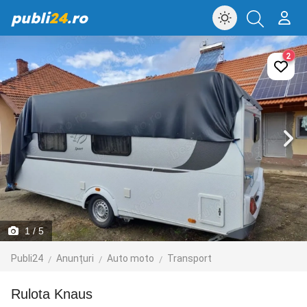
publi
24
.ro
2
1
/ 5
Publi24
Anunțuri
Auto moto
Transport
Rulota Knaus