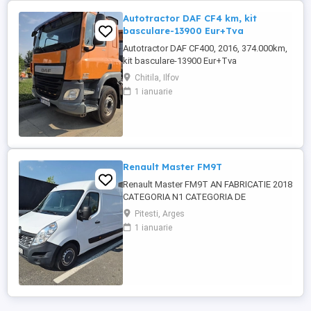
Autotractor DAF CF4 km, kit
basculare-13900 Eur+Tva
Autotractor DAF CF400, 2016, 374.000km,
kit basculare-13900 Eur+Tva
Chitila, Ilfov
1 ianuarie
Renault Master FM9T
Renault Master FM9T AN FABRICATIE 2018
CATEGORIA N1 CATEGORIA DE
FOLOSINTA AUTOUTILITARA N1
Pitesti, Arges
CAROSERIE BB FURGON PUTERE KW 96
1 ianuarie
TIP COMBUSTIBIL MOTORINA NORMA DE
POLUARE CE EURO 6 PRET 10500 EURO
CU TVA INCLUS