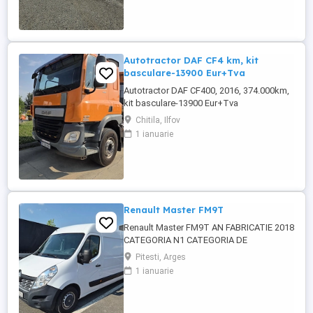
Autotractor DAF CF4 km, kit
basculare-13900 Eur+Tva
Autotractor DAF CF400, 2016, 374.000km,
kit basculare-13900 Eur+Tva
Chitila, Ilfov
1 ianuarie
Renault Master FM9T
Renault Master FM9T AN FABRICATIE 2018
CATEGORIA N1 CATEGORIA DE
FOLOSINTA AUTOUTILITARA N1
Pitesti, Arges
CAROSERIE BB FURGON PUTERE KW 96
1 ianuarie
TIP COMBUSTIBIL MOTORINA NORMA DE
POLUARE CE EURO 6 PRET 10500 EURO
CU TVA INCLUS