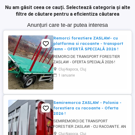
Nu am găsit ceea ce cauți.
Selectează categoria și alte
filtre de căutare pentru a eficientiza căutarea
Anunțuri care te-ar putea interesa
Remorci forestiere ZASLAW- cu
platforma si racoante - transport
lemn - OFERTĂ SPECIALĂ 2026 !
REMORCI DE TRANSPORT FORESTIER
ZASLAW - OFERTA SPECIALĂ 2026 !
VEHICULE PE STOC ( sau in fabricație
Cluj-Napoca, Cluj
ZASLAW - cu termen SCURT de livrare )
1 ianuarie
PRET OFERTA SPECIALĂ : 31.800 EURO
BUC. ( pret fara TVA) DESCRIERE
VEHICULE: - Remorci ZASLAW cu
platforma si racoanțe, destinate
transportului de material ...
Semiremorca ZASLAW - Polonia -
forestiera cu racoante - Oferta
2026 !
SEMIREMORCI DE TRANSPORT
FORESTIER ZASLAW - CU RACOANTE. AN
FABRICATIE - 2026. VEHICULE PE STOC
Cluj-Napoca, Cluj