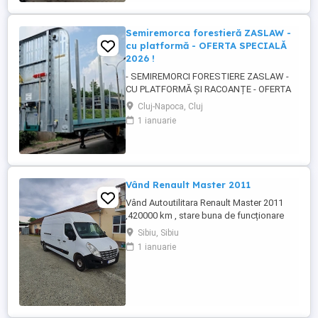
tip sasiu SAU tip platforma, cu racoante,
destinate transportului de material lemnos
si al altor ...
Semiremorca forestieră ZASLAW -
cu platformă - OFERTA SPECIALĂ
2026 !
- SEMIREMORCI FORESTIERE ZASLAW -
CU PLATFORMĂ ȘI RACOANȚE - OFERTA
SPECIALĂ 2026 !! - VEHICULE NOI ( 2025 ) -
Cluj-Napoca, Cluj
VEHICULE PE STOC SAU ÎN FABRICAȚIE
1 ianuarie
ZASLAW !! DESCRIERE: - Semiremorci
ZASLAW cu platforma si racoante
demontabile, destinate transportului de
material lemnos forestier , mărfuri
paletizate ...
Vând Renault Master 2011
Vând Autoutilitara Renault Master 2011
,420000 km , stare buna de funcționare
,arcuri duble pe spate.VT iunie
Sibiu, Sibiu
2027.Asigurarea expira în 12.08.2026
1 ianuarie