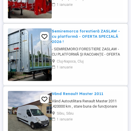
SAU IN PRODUCTIE - CU TERMEN SCURT
1 ianuarie
DE LIVRARE ! DESCRIERE VEHICULE: -
Semiremorci ZASLAW cu suprastructura
tip sasiu SAU tip platforma, cu racoante,
destinate transportului de material lemnos
si al altor ...
Semiremorca forestieră ZASLAW -
cu platformă - OFERTA SPECIALĂ
2026 !
- SEMIREMORCI FORESTIERE ZASLAW -
CU PLATFORMĂ ȘI RACOANȚE - OFERTA
SPECIALĂ 2026 !! - VEHICULE NOI ( 2025 ) -
Cluj-Napoca, Cluj
VEHICULE PE STOC SAU ÎN FABRICAȚIE
1 ianuarie
ZASLAW !! DESCRIERE: - Semiremorci
ZASLAW cu platforma si racoante
demontabile, destinate transportului de
material lemnos forestier , mărfuri
paletizate ...
Vând Renault Master 2011
Vând Autoutilitara Renault Master 2011
,420000 km , stare buna de funcționare
,arcuri duble pe spate.VT iunie
Sibiu, Sibiu
2027.Asigurarea expira în 12.08.2026
1 ianuarie