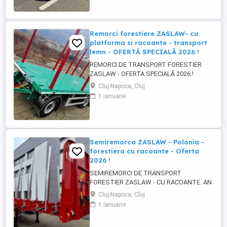
Remorci forestiere ZASLAW- cu
platforma si racoante - transport
lemn - OFERTĂ SPECIALĂ 2026 !
REMORCI DE TRANSPORT FORESTIER
ZASLAW - OFERTA SPECIALĂ 2026 !
VEHICULE PE STOC ( sau in fabricație
Cluj-Napoca, Cluj
ZASLAW - cu termen SCURT de livrare )
1 ianuarie
PRET OFERTA SPECIALĂ : 31.800 EURO
BUC. ( pret fara TVA) DESCRIERE
VEHICULE: - Remorci ZASLAW cu
platforma si racoanțe, destinate
transportului de material ...
Semiremorca ZASLAW - Polonia -
forestiera cu racoante - Oferta
2026 !
SEMIREMORCI DE TRANSPORT
FORESTIER ZASLAW - CU RACOANTE. AN
FABRICATIE - 2026. VEHICULE PE STOC
Cluj-Napoca, Cluj
SAU IN PRODUCTIE - CU TERMEN SCURT
1 ianuarie
DE LIVRARE ! DESCRIERE VEHICULE: -
Semiremorci ZASLAW cu suprastructura