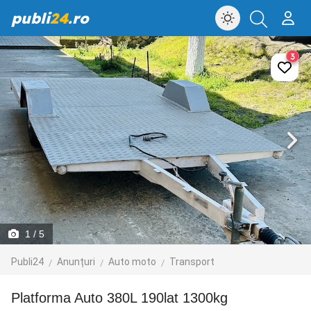
publi
24
.ro
3
1
/ 5
Publi24
Anunțuri
Auto moto
Transport
Platforma Auto 380L 190lat 1300kg