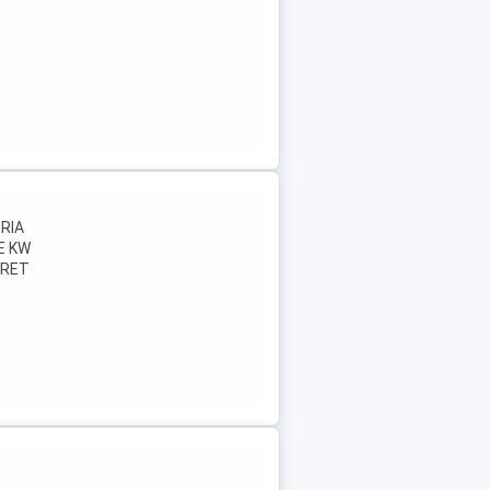
RIA
E KW
PRET
e