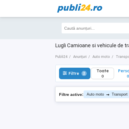
publi
24
.ro
Toate
Perso
Filtre
2
0
0
Lugli Camioane si vehicule de 
Publi24
Anunțuri
Auto moto
Transpo
Toate
Pers
Filtre
2
0
→
Filtre active:
Auto moto
Transport