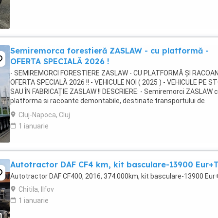
Semiremorca forestieră ZASLAW - cu platformă -
OFERTA SPECIALĂ 2026 !
- SEMIREMORCI FORESTIERE ZASLAW - CU PLATFORMĂ ȘI RACOAN
OFERTA SPECIALĂ 2026 !! - VEHICULE NOI ( 2025 ) - VEHICULE PE S
SAU ÎN FABRICAȚIE ZASLAW !! DESCRIERE: - Semiremorci ZASLAW 
platforma si racoante demontabile, destinate transportului de
material lemnos forestier , mărfuri paletizate ...
Cluj-Napoca, Cluj
1 ianuarie
Autotractor DAF CF4 km, kit basculare-13900 Eur+
Autotractor DAF CF400, 2016, 374.000km, kit basculare-13900 Eu
Chitila, Ilfov
1 ianuarie