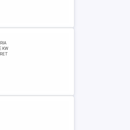
RIA
E KW
PRET
e