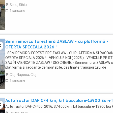
Sibiu, Sibiu
1 ianuarie
Semiremorca forestieră ZASLAW - cu platformă -
OFERTA SPECIALĂ 2026 !
- SEMIREMORCI FORESTIERE ZASLAW - CU PLATFORMĂ ȘI RACOAN
OFERTA SPECIALĂ 2026 !! - VEHICULE NOI ( 2025 ) - VEHICULE PE S
SAU ÎN FABRICAȚIE ZASLAW !! DESCRIERE: - Semiremorci ZASLAW 
platforma si racoante demontabile, destinate transportului de
material lemnos forestier , mărfuri paletizate ...
Cluj-Napoca, Cluj
1 ianuarie
Autotractor DAF CF4 km, kit basculare-13900 Eur+
Autotractor DAF CF400, 2016, 374.000km, kit basculare-13900 Eu