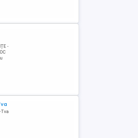
ȚE -
TOC
cu
Tva
r+Tva