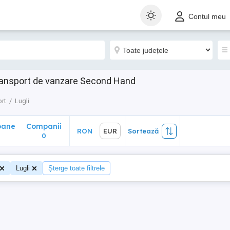
ane
Companii
RON
EUR
Sortează
Contul meu
0
transport de vanzare Second Hand
rt
Lugli
oane
Companii
RON
EUR
Sortează
0
0
Lugli
Șterge toate filtrele