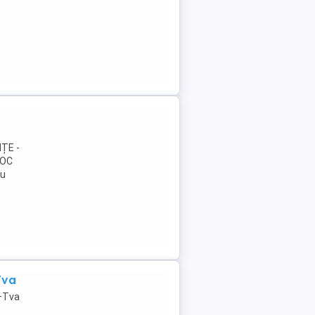
ȚE -
TOC
cu
Tva
r+Tva