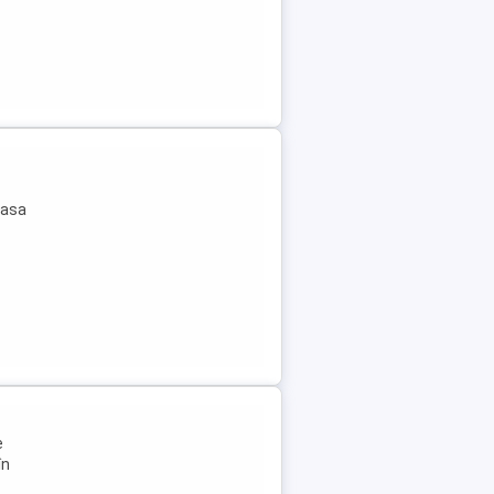
masa
e
în