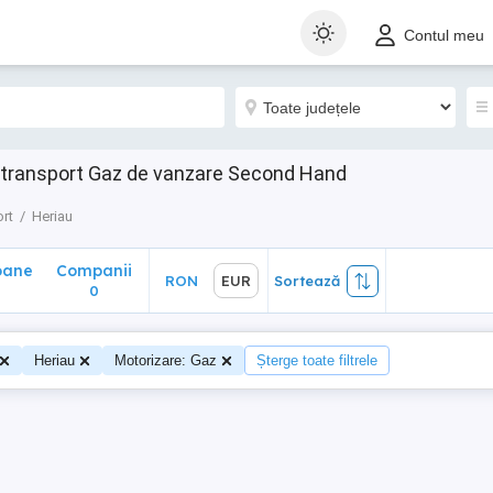
ane
Companii
RON
EUR
Sortează
Contul meu
0
 transport Gaz de vanzare Second Hand
rt
Heriau
oane
Companii
RON
EUR
Sortează
0
Heriau
Motorizare: Gaz
Șterge toate filtrele