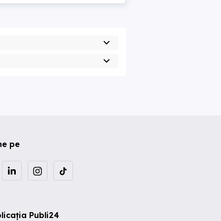
ne pe
licația Publi24