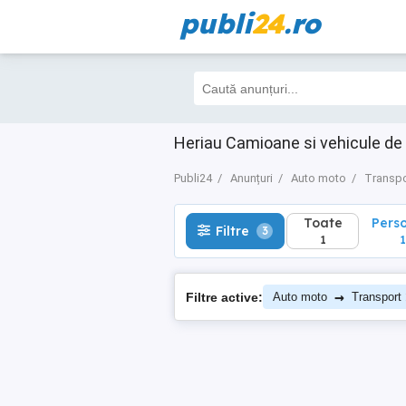
publi
24
.ro
Toate
Perso
Filtre
3
1
1
Heriau Camioane si vehicule de
Publi24
Anunțuri
Auto moto
Transpo
Toate
Pers
Filtre
3
1
1
→
Filtre active:
Auto moto
Transport