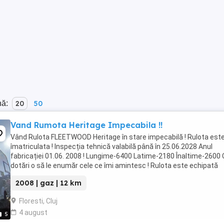
nă:
20
50
Vand Rumota Heritage Impecabila !!
Vând Rulota FLEETWOOD Heritage în stare impecabilă ! Rulota est
îmatriculata ! Inspecția tehnică valabilă până în 25.06.2028 Anul
fabricației 01.06. 2008 ! Lungime-6400 Latime-2180 Înaltime-2600 
dotări o să le enumăr cele ce îmi amintesc ! Rulota este echipată
pentru toate anotimpurile -Centrala ...
2008 | gaz | 12 km
Floresti, Cluj
4 august
5