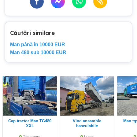
Căutări similare
Man până în 10000 EUR
Man 480 sub 10000 EUR
Cap tractor Man TG480
Vind ansamble
XXL
basculabile
Timisoara
Lugoj