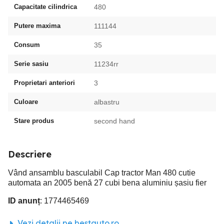
Capacitate cilindrica
480
Putere maxima
111144
Consum
35
Serie sasiu
11234rr
Proprietari anteriori
3
Culoare
albastru
Stare produs
second hand
Descriere
Vând ansamblu basculabil Cap tractor Man 480 cutie
automata an 2005 benă 27 cubi bena aluminiu șasiu fier
ID anunț
: 1774465469
Vezi detalii pe bestauto.ro