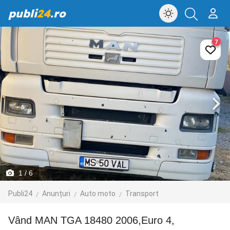
publi
24
.ro
7
1
/ 6
Publi24
Anunțuri
Auto moto
Transport
Vând MAN TGA 18480 2006,Euro 4,