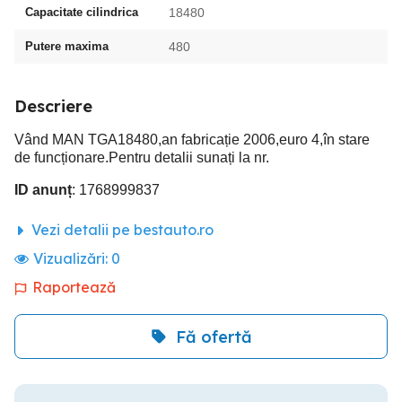
Capacitate cilindrica
18480
Putere maxima
480
Descriere
Vând MAN TGA18480,an fabricație 2006,euro 4,în stare
de funcționare.Pentru detalii sunați la nr.
ID anunț
: 1768999837
Vezi detalii pe bestauto.ro
Vizualizări:
0
Raportează
Fă ofertă