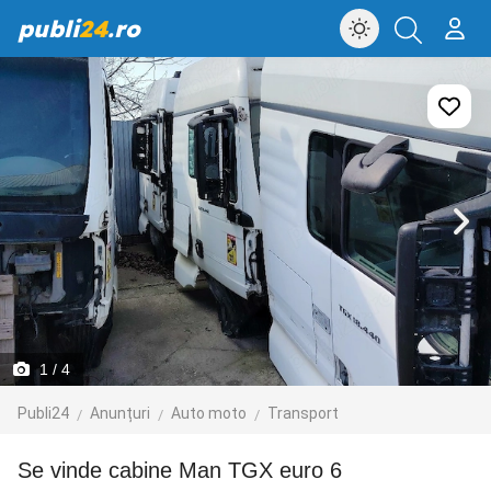
publi
24
.ro
1
/ 4
Publi24
Anunțuri
Auto moto
Transport
se vinde cabine Man TGX euro 6