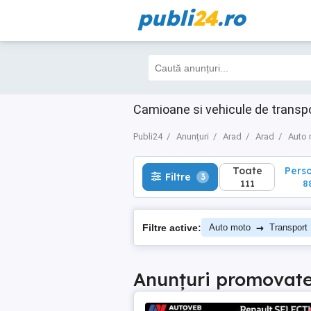
publi
24
.ro
Toate
Perso
Filtre
3
111
88
Camioane si vehicule de transp
Publi24
Anunțuri
Arad
Arad
Auto
Toate
Pers
Filtre
3
111
8
→
Filtre active:
Auto moto
Transport
Anunțuri promovat