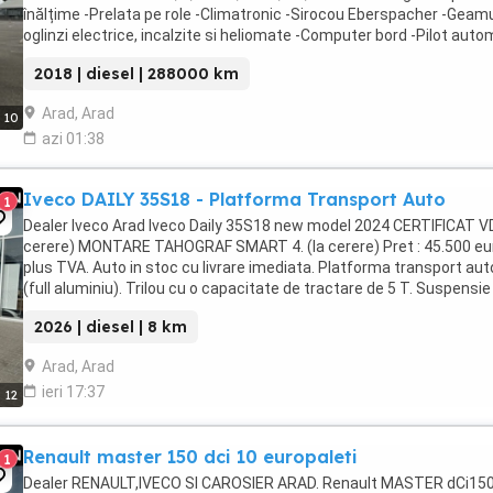
înălțime -Prelata pe role -Climatronic -Sirocou Eberspacher -Geamu
oglinzi electrice, incalzite si heliomate -Computer bord -Pilot auto
Radio CD Player ...
2018 | diesel | 288000 km
Arad, Arad
10
azi 01:38
Iveco DAILY 35S18 - Platforma Transport Auto
1
Dealer Iveco Arad Iveco Daily 35S18 new model 2024 CERTIFICAT VD
cerere) MONTARE TAHOGRAF SMART 4. (la cerere) Pret : 45.500 eu
plus TVA. Auto in stoc cu livrare imediata. Platforma transport aut
(full aluminiu). Trilou cu o capacitate de tractare de 5 T. Suspensie
pneumatica ...
2026 | diesel | 8 km
Arad, Arad
ieri 17:37
12
Renault master 150 dci 10 europaleti
1
Dealer RENAULT,IVECO SI CAROSIER ARAD. Renault MASTER dCi15