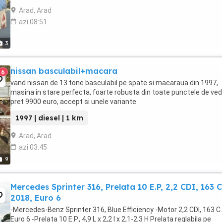
Arad, Arad
azi 08:51
3
nissan basculabil+macara
6
vand nissan de 13 tone basculabil pe spate si macaraua din 1997,
masina in stare perfecta, foarte robusta din toate punctele de ved
pret 9900 euro, accept si unele variante
1997 | diesel | 1 km
Arad, Arad
azi 03:45
9
Mercedes Sprinter 316, Prelata 10 E.P, 2,2 CDI, 163 C.
2018, Euro 6
-Mercedes-Benz Sprinter 316, Blue Efficiency -Motor 2,2 CDI, 163 C.
Euro 6 -Prelata 10 E.P., 4,9 L x 2,2 l x 2,1-2,3 H Prelata reglabila pe