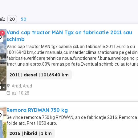
nă:
20
50
Vand cap tractor MAN Tgx an fabricatie 2011 sau
7
schimb
Vand cap tractor MAN tgx cabina xxl, an fabricatie 2011,Euro 5 cu
10016940 km,cutie manuala,cu intarder,clima stationara pe gel din
fabricatie,verificare tehnica noua,functionare f.buna,anvelope noi 
tractiune si aprox.80% ramas.pe fata Eventual schimb cu autotur
cu clindree mica sau electrica. Societatea ...
2011 | diesel | 1016940 km
Arad, Arad
6
azi 10:28
Remora RYDWAN 750 kg
Se vinde remorca 750 kg RYDWAN, an de fabricație 2016. Remorca
foi de arc. Pret 1050 euro.
2016 | hibrid | 1 km