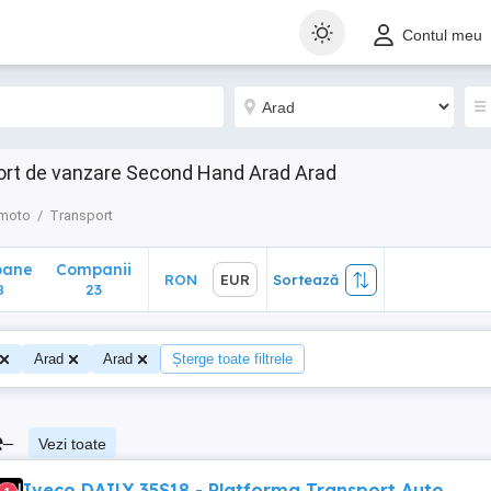
ane
Companii
RON
EUR
Sortează
Contul meu
23
ort de vanzare Second Hand Arad Arad
 moto
Transport
oane
Companii
RON
EUR
Sortează
8
23
Arad
Arad
Șterge toate filtrele
e
–
Vezi toate
Iveco DAILY 35S18 - Platforma Transport Auto