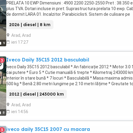
PRELATA 10 EWP Dimensiuni : 4900 2200 2250-2550 Pret : 38.350 e
plus TVA. Dotari incluse in pret: Suprastructura prelata 10 ewp. Ca
de dormit LARA 01. Incalzitor. Parabiciclisti. Sistem de culisare pe
partea ...
2026 | diesel | 8 km
Arad, Arad
ieri 17:27
9
Iveco Daily 35C15 2012 basculabil
3
Iveco Daily 35C15 2012 basculabil * An fabricație 2012 * Motor 3.0 
cai putere * Euro 5 * Cutie manuală 6 trepte * Kilometraj 243000 k
Interior în stare bună * 7 locuri * Basculabilă * Masa maxima admis
500 kg * Benă 2.80 metri lungime pe 2.10 metri lățime * Greutate t
3.5 tone * ...
2012 | diesel | 243000 km
Arad, Arad
ieri 14:56
8
iveco daily 35C15 2007 cu macara
3