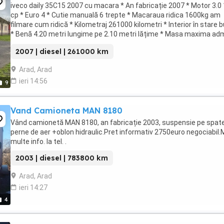
iveco daily 35C15 2007 cu macara * An fabricație 2007 * Motor 3.0
cp * Euro 4 * Cutie manuală 6 trepte * Macaraua ridica 1600kg am
filmare cum ridică * Kilometraj 261000 kilometri * Interior în stare 
* Benă 4.20 metri lungime pe 2.10 metri lățime * Masa maxima ad
3 500 kg * Se ...
2007 | diesel | 261000 km
Arad, Arad
ieri 14:56
9
Vand Camioneta MAN 8180
Vând camionetă MAN 8180, an fabricație 2003, suspensie pe spat
perne de aer +oblon hidraulic.Pret informativ 2750euro negociabil.
multe info. la tel. .
2003 | diesel | 783800 km
Arad, Arad
ieri 14:27
4