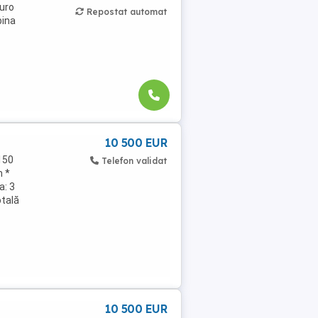
uro
Repostat automat
bina
10 500 EUR
150
Telefon validat
m *
a: 3
otală
10 500 EUR