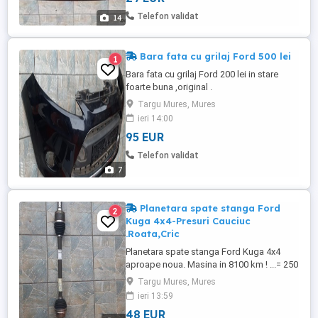
Telefon validat
14
Bara fata cu grilaj Ford 500 lei
1
Bara fata cu grilaj Ford 200 lei in stare
foarte buna ,original .
Targu Mures, Mures
ieri 14:00
95 EUR
Telefon validat
7
Planetara spate stanga Ford
2
Kuga 4x4-Presuri Cauciuc
.Roata,Cric
Planetara spate stanga Ford Kuga 4x4
aproape noua. Masina in 8100 km ! ...= 250
lei -Presuri cauciuc Ford Kuga original
Targu Mures, Mures
noua = 150 lei -Cric Auto Ford Kuga cu
ieri 13:59
cheie si plastic noua =150 lei -Inel de
48 EUR
tractare Ford Kuga noua =50 lei -