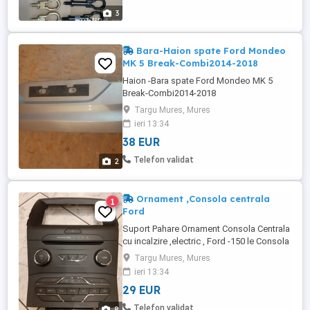
3
Bara-Haion spate Ford Mondeo
MK 5 Break-Combi2014-2018
Haion -Bara spate Ford Mondeo MK 5
Break-Combi2014-2018
Targu Mures, Mures
ieri 13:34
38 EUR
Telefon validat
2
Ornament ,Consola centrala
1
Ford
Suport Pahare Ornament Consola Centrala
cu incalzire ,electric , Ford -150 le Consola
centrala Radio Ford S Max-Galaxy-
Targu Mures, Mures
Mondeo Mk5 cu climatronic 300 lei
ieri 13:34
29 EUR
Telefon validat
8