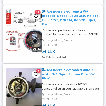
transportul cu un courierat rapid indiferent
...
Aprindere electronica VW
12
Broasca, Skoda, Jawa 350, MZ ETZ,
IJ Jupiter, Planeta, Barkas, Opel,
Ford
Produs nou pentru automobile si
motociclete clasice - producator - 20RON
transportul cu un courierat rapid indiferent
Targu Mures, Mures
de locatie. Trimiteti poze cu platoul si
ieri 12:56
platina (platinilie) pentru indrumare si
10
34 EUR
ajutor in cazul altor modele nespecificate
aici. Aprindere electronica pentru
Telefon validat
motociclete MZ 250 ETZ, ...
Aprindere electronica auto /
3
moto IMS Nipru Simson Opel VW
BMW
Produs nou - producator - 20RON
transportul cu un courierat rapid indiferent
de locatie. Aprindere electronica fara
Targu Mures, Mures
platini pentru motociclete clasice Nipru,
ieri 12:55
Simson 250 cc, Moto Guzi V35 , si altele.
34 EUR
Aprindere electronica fara platini pentru