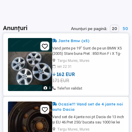
Anunțuri
20
50
Anunțuri pe pagină:
Jante Bmw (x5)
Vand jante pe 19" Sunt de pe un BMW X5
(2005) Stare buna Pret : 850 Ron F i X Tg-
Mures 0730345599
Targu Mures, Mures
ieri 22:31
162 EUR
171 EUR
1
Telefon validat
Ocazie!!! Vand set de 4 jante noi
auto Dacia
Vand set de 4 jante noi pt Dacia de 13 inch
și EU 46.Pret 250/ bucata sau 1000 lei lei
setul.Tel. 0770.467.317
Targu Mures, Mures