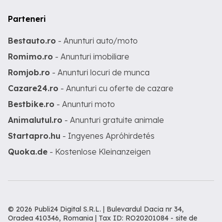
Parteneri
Bestauto.ro
- Anunturi auto/moto
Romimo.ro
- Anunturi imobiliare
Romjob.ro
- Anunturi locuri de munca
Cazare24.ro
- Anunturi cu oferte de cazare
Bestbike.ro
- Anunturi moto
Animalutul.ro
- Anunturi gratuite animale
Startapro.hu
- Ingyenes Apróhirdetés
Quoka.de
- Kostenlose Kleinanzeigen
© 2026 Publi24 Digital S.R.L. | Bulevardul Dacia nr 34,
Oradea 410346, Romania | Tax ID: RO20201084 -
site de