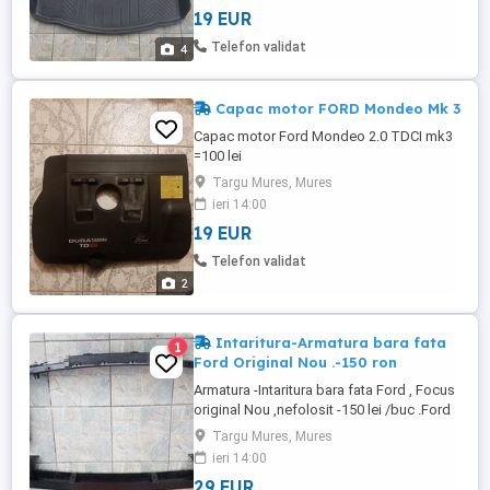
19 EUR
Telefon validat
4
Capac motor FORD Mondeo Mk 3
Capac motor Ford Mondeo 2.0 TDCI mk3
=100 lei
Targu Mures, Mures
ieri 14:00
19 EUR
Telefon validat
2
Intaritura-Armatura bara fata
1
Ford Original Nou .-150 ron
Armatura -Intaritura bara fata Ford , Focus
original Nou ,nefolosit -150 lei /buc .Ford
Focus . - Piesa originala Ford !
Targu Mures, Mures
ieri 14:00
29 EUR