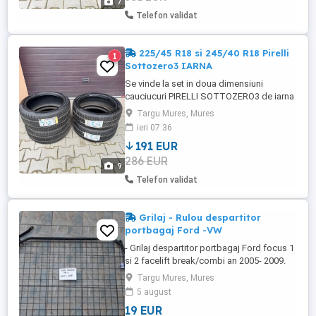
7
Telefon validat
225/45 R18 si 245/40 R18 Pirelli
1
Sottozero3 IARNA
Se vinde la set in doua dimensiuni
cauciucuri PIRELLI SOTTOZERO3 de iarna
NOI NOUTE nerulate cu DOT 37/2017!!!
Targu Mures, Mures
225/45 R18 si 245/40 R18 Asigur transport
ieri 07:36
in oras si limitrof!!! Pret FIX pentru tot
191 EUR
setul!!!! 0️⃣7️⃣4️⃣2️⃣7️⃣7️⃣6️⃣4️⃣2️⃣7️⃣
286 EUR
9
Telefon validat
Grilaj - Rulou despartitor
portbagaj Ford -VW
- Grilaj despartitor portbagaj Ford focus 1
si 2 facelift break/combi an 2005- 2009.
Fára defecte = 100lei - Rulou - plasa
Targu Mures, Mures
despartitor portbagaj ford focus break -
5 august
VW -Ford Mondeo mk 4 = 150 lei - Grilaj
19 EUR
despartitor Ford Mondeo Mk 4 an -2010-