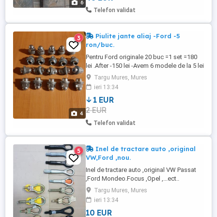
6
Despartitor Portbagaj original Ford Kuga
Telefon validat
=200 lei
Piulite jante aliaj -Ford -5
3
ron/buc.
Pentru Ford originale 20 buc =1 set =180
lei .After -150 lei -Avem 6 modele de la 5 lei
buc pana la 8 lei buc.
Targu Mures, Mures
ieri 13:34
1 EUR
2 EUR
4
Telefon validat
Inel de tractare auto ,original
5
VW,Ford ,nou.
Inel de tractare auto ,original VW Passat
,Ford Mondeo.Focus ,Opel ,...ect..
Targu Mures, Mures
ieri 13:34
10 EUR