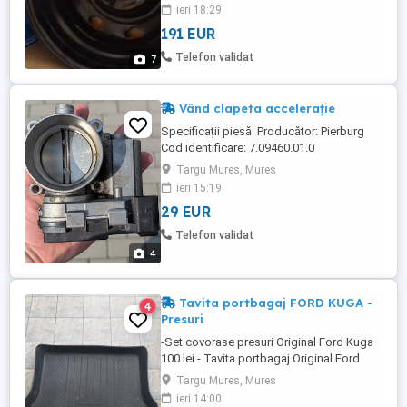
ieri 18:29
191 EUR
Telefon validat
7
Vând clapeta accelerație
Specificații piesă: Producător: Pierburg
Cod identificare: 7.09460.01.0
Compatibilitate: Compatibilă cu mașini din
Targu Mures, Mures
grupul VAG, cu motoarele de 1.4 litri
ieri 15:19
(TSI/TFSI) și 1.6 litri (FSI) din generația
29 EUR
EA111. Stare: Utilizată, funcțională
Telefon validat
4
Tavita portbagaj FORD KUGA -
4
Presuri
-Set covorase presuri Original Ford Kuga
100 lei - Tavita portbagaj Original Ford
Kuga 150 lei
Targu Mures, Mures
ieri 14:00