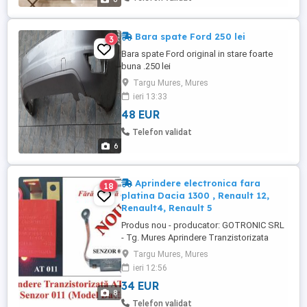
Bara spate Ford 250 lei
3
Bara spate Ford original in stare foarte
buna .250 lei
Targu Mures, Mures
ieri 13:33
48 EUR
Telefon validat
6
Aprindere electronica fara
18
platina Dacia 1300 , Renault 12,
Renault4, Renault 5
Produs nou - producator: GOTRONIC SRL
- Tg. Mures Aprindere Tranzistorizata
AT011 cu Senzor 011 (fara platina)
Targu Mures, Mures
GARANTIE 2 ANI Se ofera factura si
ieri 12:56
certificat de garantie pentru 2 ani ! (nu
34 EUR
facem schimburi cu alte produse,
8
multumim de intelegere) - 20RON
Telefon validat