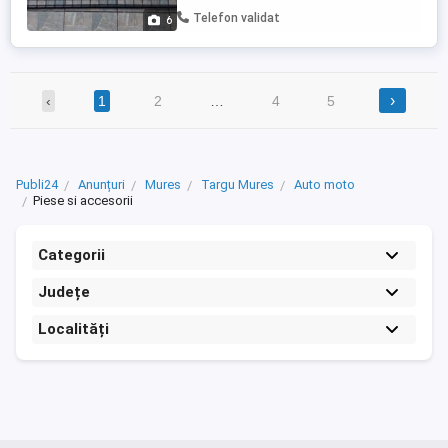
2015 = 300 lei - Grilaj despartitor Ford
Telefon validat
6
Kuga 2011-2016 = 300 ...
›
‹
1
2
…
4
5
Publi24
Anunțuri
Mures
Targu Mures
Auto moto
Piese si accesorii
Categorii
Județe
Localități