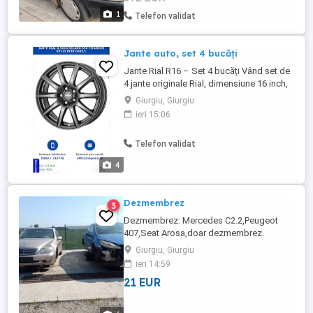
1
Telefon validat
Jante auto, set 4 bucăți
Jante Rial R16 – Set 4 bucăți Vând set de
4 jante originale Rial, dimensiune 16 inch,
în stare bună, fără fisuri sau suduri.
Giurgiu, Giurgiu
Jantele sunt drepte și au un aspect îngrijit,
ieri 15:06
fiind potrivite pentru mai multe modele
auto (verificați compatibilitatea după
Telefon validat
dimensiuni și ET). Detalii: * Marcă: Rial *
Dimensiune: ...
4
Dezmembrez
3
Dezmembrez: Mercedes C2.2,Peugeot
407,Seat Arosa,doar dezmembrez.
Giurgiu, Giurgiu
ieri 14:59
21 EUR