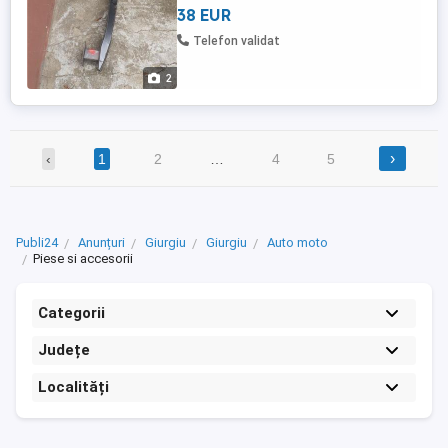
38 EUR
Telefon validat
2
›
‹
1
2
…
4
5
Publi24
Anunțuri
Giurgiu
Giurgiu
Auto moto
Piese si accesorii
Categorii
Județe
Localități