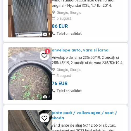
Vand radiator A.C.cu filtru dezhidrator
original - Hyundai IX35, 1.7 fbr 2014.
Giurgiu, Giurgiu
5 august
86 EUR
Telefon validat
1
anvelope auto, vara si iarna
1
Anvelope de iarna 235/50/19, 2 bucăți și
255/45/19, 2 bucăți și de vara 235/50/19 4
bucăți, relații la tel, 400 lei setul de 4 buc.
Giurgiu, Giurgiu
5 august
76 EUR
Telefon validat
2
jante audi / volkswagen / seat /
skoda
vând jante de aliaj 5x112 66,6 la butuc,
cauciucuri noi 2023 final rulate maxim