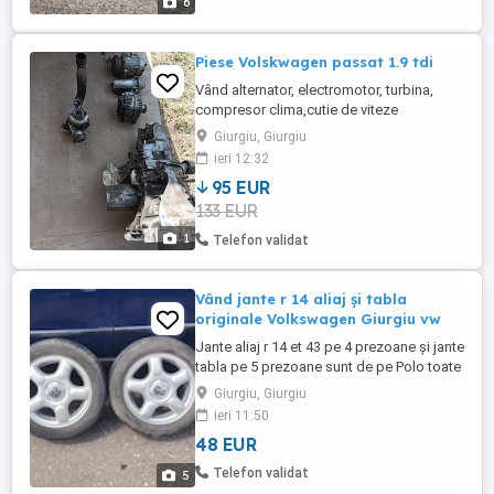
6
Piese Volskwagen passat 1.9 tdi
Vând alternator, electromotor, turbina,
compresor clima,cutie de viteze
manuala.piesele sunt de la un passat 1.9
Giurgiu, Giurgiu
tdi din anul 2002, seria motor
ieri 12:32
AVB,101cp.se vând toate la prețul 500
95 EUR
Ron.,mai dețin și alte piese și din
133 EUR
caroserie.
1
Telefon validat
Vând jante r 14 aliaj și tabla
originale Volkswagen Giurgiu vw
Jante aliaj r 14 et 43 pe 4 prezoane și jante
tabla pe 5 prezoane sunt de pe Polo toate
originale Volkswagen. Oraș: Giurgiu Aliaj:
Giurgiu, Giurgiu
550 Tabla:250 Preț Negociabil Tel:
ieri 11:50
+40737346522
48 EUR
Telefon validat
5