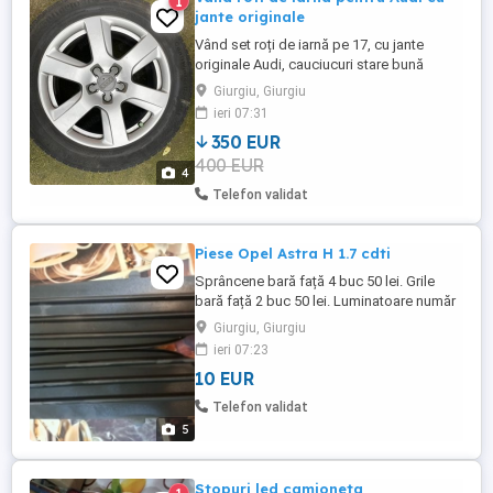
1
jante originale
Vând set roți de iarnă pe 17, cu jante
originale Audi, cauciucuri stare bună
Continental. 225/55/17. Preț 350 euro .
Giurgiu, Giurgiu
ieri 07:31
350 EUR
400 EUR
4
Telefon validat
Piese Opel Astra H 1.7 cdti
Sprâncene bară față 4 buc 50 lei. Grile
bară față 2 buc 50 lei. Luminatoare număr
spate 2 buc 50 lei. Motoraș ștergător
Giurgiu, Giurgiu
lunetă hayon 1 buc 50 lei. Motoraș macara
ieri 07:23
geam dreapta spate 1 buc 50 lei.
10 EUR
Ornament cromat hayon + sistem
închidere 75 lei Senzor turație motor
Telefon validat
volantă 1 buc 50 lei 1.7 cdti Piesele ...
5
Stopuri led camioneta