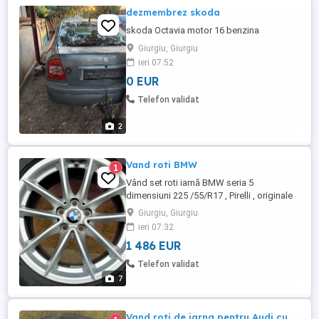
dezmembrez skoda
skoda Octavia motor 16 benzina
Giurgiu, Giurgiu
ieri 07:52
0 EUR
Telefon validat
2
Vand roti BMW
1
Vând set roti iarnă BMW seria 5
dimensiuni 225 /55/R17 , Pirelli , originale
cu senzori de presiune achiziționate în
Giurgiu, Giurgiu
decembrie 2024 de la Bavaria folosite 2
ieri 07:32
luni dețin factura, preț de achiziție 2.100 €
1 486 EUR
.Preț vânzare 7.800 lei.
Telefon validat
7
Vand roti de iarna pentru Audi cu