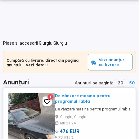
Piese si accesorii Giurgiu Giurgiu
Vezi anunțuri
Cumpără cu livrare, direct din pagina
cu livrare
anunțului.
Vezi detalii
Anunțuri
20
50
Anunțuri pe pagină:
De vânzare masina pentru
1
programul rabla
De vânzare masina pentru programul rabla
Giurgiu, Giurgiu
ieri 21:24
476 EUR
572 EUR