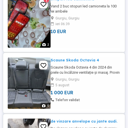
1
Vand 2 buc stopuri led camioneta la 100
lei ambele
Giurgiu, Giurgiu
ieri 06:39
10 EUR
2
Scaune Skoda Octavia 4
Scaune Skoda Octavia 4 din 2024 din
piele cu încălzire ventilație și masaj. Provin
din dezmembrări. Predare directa in
Giurgiu, Giurgiu
Giurgiu. Detalii la 0 7 6 0 8 5 9 5 8 6 .
5 august
1 000 EUR
Telefon validat
5
de vinzare anvelope cu jante audi.