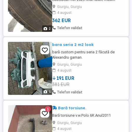
două luni, 235 45 r18, jante pentru Audi
Giurgiu, Giurgiu
Volkswagen seat prindere 5x112
4 august
362 EUR
Telefon validat
2
bara seria 2 m2 look
bară custom pentru seria 2 făcută de
Alexandru gaman.
Giurgiu, Giurgiu
4 august
191 EUR
381 EUR
1
Telefon validat
Bară torsiune.
1
Bară torsiune v.w.Polo 6R.Anul2011
Giurgiu, Giurgiu
4 august