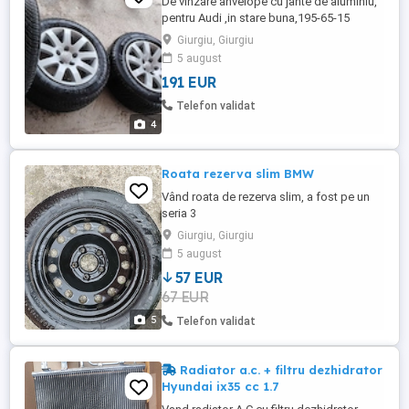
De vînzare anvelope cu jante de aluminiu,
pentru Audi ,in stare buna,195-65-15
Giurgiu, Giurgiu
5 august
191 EUR
Telefon validat
4
Roata rezerva slim BMW
Vând roata de rezerva slim, a fost pe un
seria 3
Giurgiu, Giurgiu
5 august
57 EUR
67 EUR
5
Telefon validat
Radiator a.c. + filtru dezhidrator
Hyundai ix35 cc 1.7