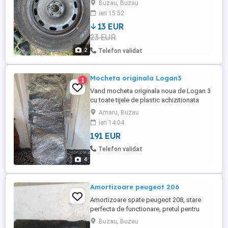
Buzau, Buzau
ieri 15:52
13 EUR
23 EUR
2
Telefon validat
Mocheta originala Logan3
1
Vand mocheta originala noua de Logan 3
cu toate tijele de plastic achizitionata
direct de la uzina.Mocheta este noua nu
Amaru, Buzau
secondhand
ieri 14:04
191 EUR
Telefon validat
4
Amortizoare peugeot 206
Amortizoare spate peugeot 208, stare
perfecta de functionare, pretul pentru
ambele piese.
Buzau, Buzau