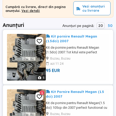
Vezi anunțuri
Cumpără cu livrare, direct din pagina
cu livrare
anunțului.
Vezi detalii
Anunțuri
20
50
Anunțuri pe pagină:
Kit pornire Renault Megan
(1.5dci) 2007
Kit de pornire pentru Renault Megan
(1.5dci) 2007.Tot kitul este perfect
funcțional pentru detalii suplimentare nu
Buzau, Buzau
ezitați să sunați la 0_7_6_3_7_3_3_4_3_7
azi 11:24
95 EUR
5
Kit Pornire Renault Megan (1.5
1
dci) 2007
Kit de pornire pentru Renault Megan(1.5
dci) 105cp din 2007 perfect functional cu
doua cartele, buton pornire , cititor cartela
Buzau, Buzau