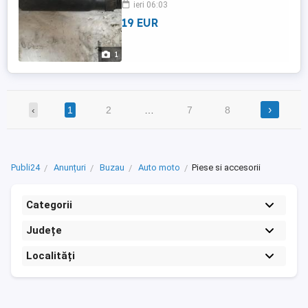
ieri 06:03
19 EUR
1
›
‹
1
2
…
7
8
Publi24
Anunțuri
Buzau
Auto moto
Piese si accesorii
Categorii
Județe
Localități