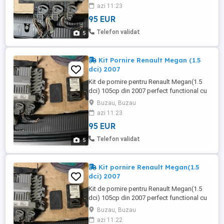
și ecu . Pentru detalii apelați la
azi 11:23
0_7_6_3_7_3_3_4_3_7.
95 EUR
Telefon validat
5
Kit Pornire Renault Megan (1.5
dci) 2007
Kit de pornire pentru Renault Megan(1.5
dci) 105cp din 2007 perfect functional cu
doua cartele, buton pornire , cititor cartela
Buzau, Buzau
și ecu . Pentru detalii apelați la
azi 11:23
0_7_6_3_7_3_3_4_3_7.
95 EUR
Telefon validat
5
Kit pornire Renault Megan(1.5
dci) 2007
Kit de pornire pentru Renault Megan(1.5
dci) 105cp din 2007 perfect functional cu
doua cartele, buton pornire , cititor cartela
Buzau, Buzau
și ecu . Pentru detalii apelați la
azi 11:22