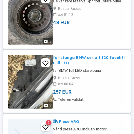
De vânzare rezerva Sprinter ..stare buna
Buzau, Buzau
azi 01:12
48 EUR
5
far stanga BMW seria 1 f20 facelift
Full LED
far BMW full LED stare buna
Buzau, Buzau
azi 00:04
257 EUR
Telefon validat
7
Piese ARO
2
Vând piese ARO, inclusiv motor