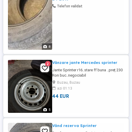
Telefon validat
8
Vânzare jante Mercedes sprinter
2
Jante Sprinter r16..stare ff buna ..preț 230
Ron buc..negociabil
Buzau, Buzau
azi 01:13
44 EUR
5
Vând rezerva Sprinter