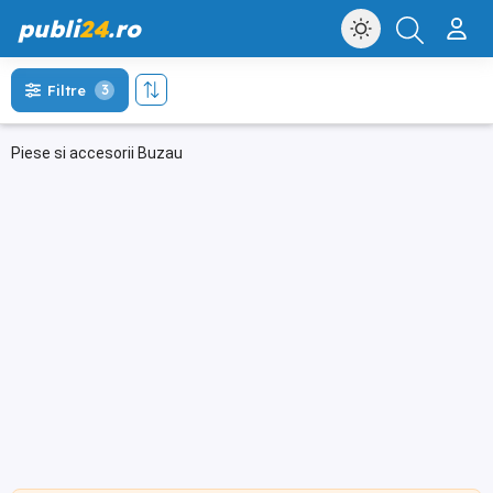
publi
24
.ro
Filtre
3
Piese si accesorii Buzau