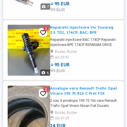
95 EUR
BOSCH. Pret reparatie injector : 499 Lei /
7
99 EUR
buc. Oferim factura si certificat de
garantie 12 luni. Oferim ...
Reparatii injectoare Vw Touareg
1
2.5 TDI, 174CP, BAC, BPE
Reparatii injectoare BAC 174CP Reparatii
injectoare BPE 174CP REPARAM ORICE
INJECTOR POMPE DUZE DIN GAMA VAG
Buzau, Buzau
Se ofera montaj gratuit in service-ul
azi 09:51
nostru. Lucrarea de demontare / montare
95 EUR
si reglare dureaza 4 ore maxim. Detinem
99 EUR
scule speciale pentru montarea
4
injectoarelor Detinem aparatura Bosch
pentru ...
Anvelope vara Renault Trafic Opel
2
Vivaro 195 75 R16 C Pret FIX
2 sau 4 anvelope 195 75 16c vara Renault
Trafic Opel Vivaro Nisan Fiat Ducato
Peugeot Boxer Citroen Jumper R16 Cargo
Buzau, Buzau
folosite uzura ~ 60% Doar Predare în
azi 07:25
Buzău oraș - NU livrez pe curier.
14 EUR