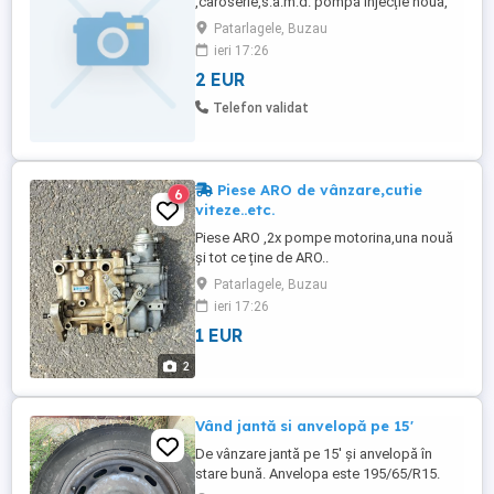
,caroserie,s.a.m.d. pompă injecție nouă,
praguri noi ,neutilizate,cutie
Patarlagele, Buzau
viteze,geamuri,roți...motor balkancar. Tel:
ieri 17:26
0742625739 .
2 EUR
Telefon validat
Piese ARO de vânzare,cutie
6
viteze..etc.
Piese ARO ,2x pompe motorina,una nouă
și tot ce ține de ARO..
Patarlagele, Buzau
ieri 17:26
1 EUR
2
Vând jantă si anvelopă pe 15'
De vânzare jantă pe 15' și anvelopă în
stare bună. Anvelopa este 195/65/R15.
Provine de pe un Passat B6