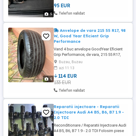
0_7_6_3_7_3_3_4_3_7.
95 EUR
Telefon validat
5
Anvelope de vara 215 55 R17, 98
W, Good Year Eficient Grip
Performance
Vand 4 buc anvelope GoodYear Eficient
Grip Performance, de vara, 215 55 R17,
98W, DOT 4121, folosite pe Ford Puma
Buzau, Buzau
foarte putin, practic sunt aproape noi. Am
azi 11:13
dat masina la Buy-back cu anvelopele de
114 EUR
iarna si acestea de vara mi-au ramas.
5
133 EUR
Cauciucurile sunt compatibile cu
urmatoarele marci auto: Suzuki S-Cross, ...
Telefon validat
Reparatii injectoare - Reparatii
Injectoare Audi A4 B5, B6, B7 1.9 -
2.0 TDI
Reconditionare / Reparatii Injectoare Audi
A4 B5, B6, B7 1.9 - 2.0 TDI Folosim piese