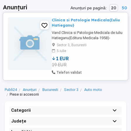
Anunțuri
20
50
Anunțuri pe pagină:
Clinica si Patologie Medicala{Iuliu
Hatieganu}
Vand Clinica si Patologie Medicala de Iuliu
Hatieganu(Editura Medicala-1958)-
volumul 2 Pentru colectionari
Sector 3, Bucuresti
5 iulie
1 EUR
19 EUR
Telefon validat
Publi24
Anunțuri
Bucuresti
Sector 3
Auto moto
Piese si accesorii
Categorii
Județe