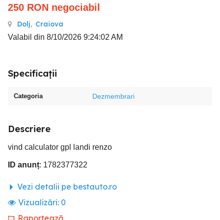
250
RON
negociabil
Dolj
,
Craiova
Valabil din 8/10/2026 9:24:02 AM
Specificații
Categoria
Dezmembrari
Descriere
vind calculator gpl landi renzo
ID anunț
: 1782377322
Vezi detalii pe bestauto.ro
Vizualizări:
0
Raportează