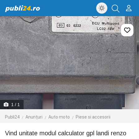
publi
24
.ro
1
/ 1
Publi24
Anunțuri
Auto moto
Piese si accesorii
vind unitate modul calculator gpl landi renzo