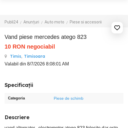
Publi24
Anunțuri
Auto moto
Piese si accesorii
vand piese mercedes atego 823
10
RON
negociabil
Timis
,
Timisoara
Valabil din 8/7/2026 8:08:01 AM
Specificații
Categoria
Piese de schimb
Descriere
vand alternator , electromotor atego 823 folosite dar este