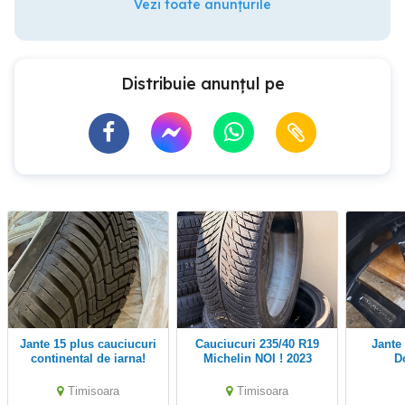
Vezi toate anunțurile
Distribuie anunțul pe
jante 15 plus cauciucuri
Cauciucuri 235/40 R19
Jante cu cauciucuri
continental de iarna!
Michelin NOI ! 2023
D
Timisoara
Timisoara