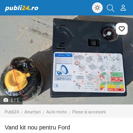
publi
24
.ro
1
/ 1
Publi24
Anunțuri
Auto moto
Piese si accesorii
Vand kit nou pentru Ford