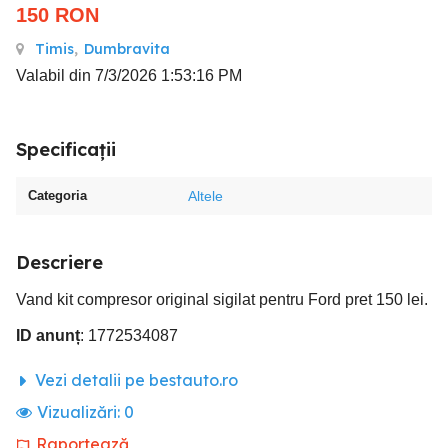
150
RON
Timis
,
Dumbravita
Valabil din 7/3/2026 1:53:16 PM
Specificații
Categoria
Altele
Descriere
Vand kit compresor original sigilat pentru Ford pret 150 lei.
ID anunț
: 1772534087
Vezi detalii pe bestauto.ro
Vizualizări:
0
Raportează