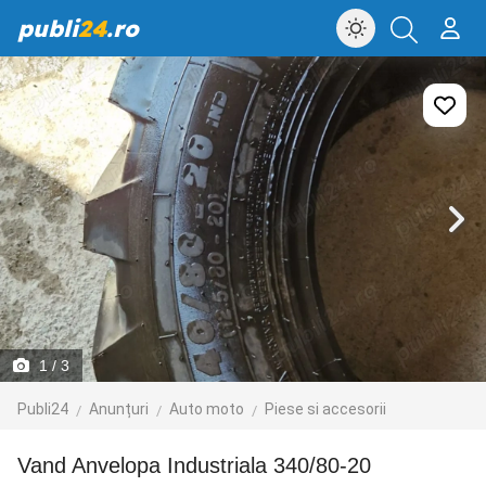
publi
24
.ro
1
/ 3
Publi24
Anunțuri
Auto moto
Piese si accesorii
Vand Anvelopa Industriala 340/80-20