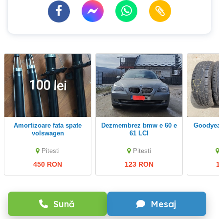
Amortizoare fata spate
dezmembrez bmw e 60 e
Goodye
volswagen
61 LCI
Pitesti
Pitesti
450 RON
123 RON
Sună
Mesaj