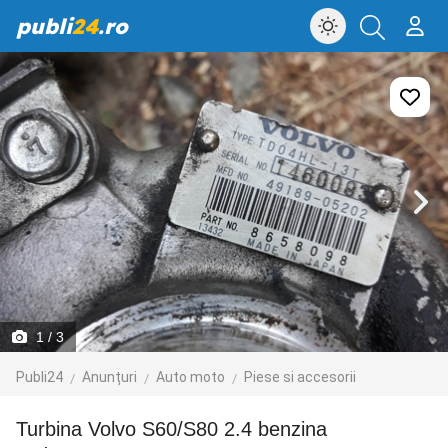
publi
24
.ro
1
/ 3
Publi24
Anunțuri
Auto moto
Piese si accesorii
Turbina Volvo S60/S80 2.4 benzina