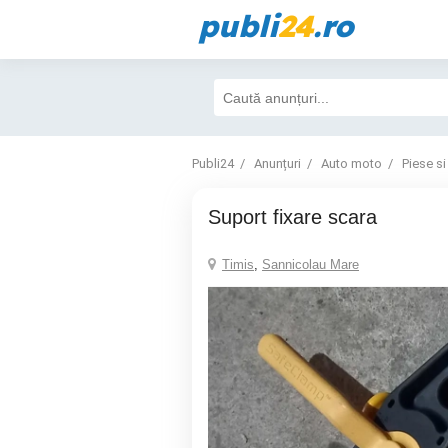
publi
24
.ro
Publi24
Anunțuri
Auto moto
Piese si
suport fixare scara
Timis
,
Sannicolau Mare