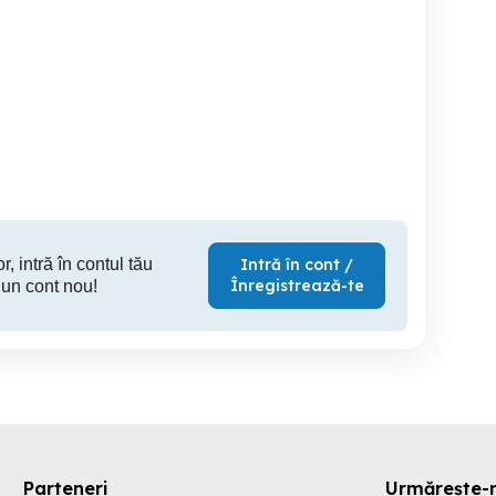
Vand rulota cu soba
Excavator o&k pe roti
Cauciucur
Petroman
Timisoara
T
1 EUR
4,000 EUR
35
r, intră în contul tău
Intră în cont /
Înregistrează-te
 un cont nou!
Parteneri
Urmărește-