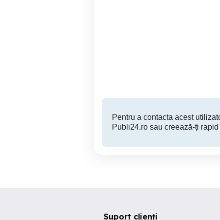
Stopuri LED Astra GTC
Timisoara
1,000 RON
Pentru a contacta acest utilizato
Publi24.ro sau creează-ți rapid
Suport clienți