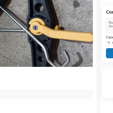
Co
Cara
A