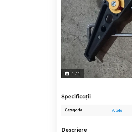
1
/ 1
Specificații
Categoria
Altele
Descriere