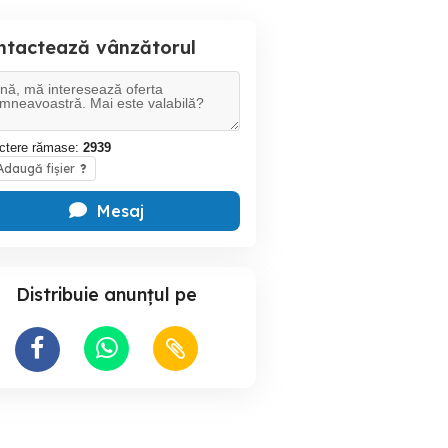
ntactează vânzătorul
ctere rămase:
2939
daugă fișier
?
Mesaj
Distribuie anunțul pe