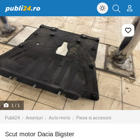
publi
24
.ro
1
/ 1
Publi24
Anunțuri
Auto moto
Piese si accesorii
Scut motor Dacia Bigster