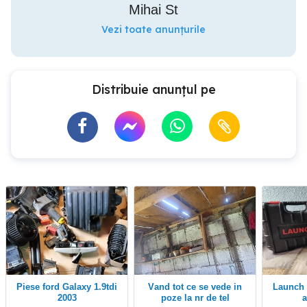
Mihai St
Vezi toate anunțurile
Distribuie anunțul pe
Piese ford Galaxy 1.9tdi
vand tot ce se vede in
Launch Dbscar 7 Auto 2
2003
poze la nr de tel
a