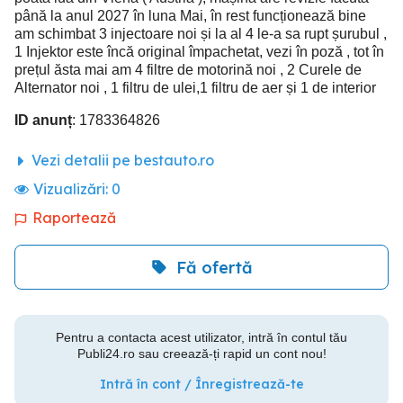
până la anul 2027 în luna Mai, în rest funcționează bine
am schimbat 3 injectoare noi și la al 4 le-a sa rupt șurubul ,
1 Injektor este încă original împachetat, vezi în poză , tot în
prețul ăsta mai am 4 filtre de motorină noi , 2 Curele de
Alternator noi , 1 filtru de ulei,1 filtru de aer și 1 de interior
ID anunț
: 1783364826
Vezi detalii pe bestauto.ro
Vizualizări:
0
Raportează
Fă ofertă
Pentru a contacta acest utilizator, intră în contul tău
Publi24.ro sau creează-ți rapid un cont nou!
Intră în cont / Înregistrează-te