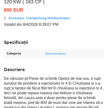
120 KW ( 163 CP )
800
EUR
Suceava
,
Campulung Moldovenesc
Valabil din 8/4/2026 8:39:07 PM
Specificații
Categoria
Dezmembrari
Descriere
De vânzare pt Piese de schimb Opelul de mai sus, e rupt
șurubul de prindere a injectorului nr 4 în Chiuloasa și s-a
rupt și tarotul de făcut filet tot în chiuloasa la injectorul nr 4 ,
deci se poate repara mașina dar trebuie o chiuloasa
folosită, din cauza asta e doar pentru piese de schimb
toată mașina, preț de 800 de euro dar cine are interes să o
poată lua din Viena ( Austria ), mașina are revizie făcută