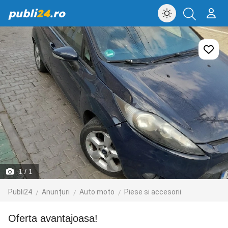
publi
24
.ro
1
/ 1
Publi24
Anunțuri
Auto moto
Piese si accesorii
Oferta avantajoasa!