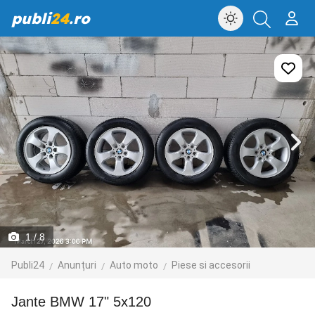
publi
24
.ro
1
/ 8
Publi24
Anunțuri
Auto moto
Piese si accesorii
Jante BMW 17" 5x120