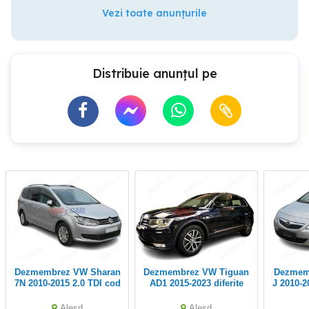
Vezi toate anunțurile
Distribuie anunțul pe
Dezmembrez VW Sharan
Dezmembrez VW Tiguan
Dezmembrez Opel Astra
7N 2010-2015 2.0 TDI cod
AD1 2015-2023 diferite
J 2010-2
motor: CFFB cod cutie
coduri de motoare: DGD,
motor:
DSG: PPW (usa, geam,
DFG, CZC, DPB, DPC
bara, 
Alesd
Alesd