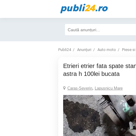
publi
24
.ro
Publi24
Anunțuri
Auto moto
Piese si
Etrieri etrier fata spate stanga dreapta opel
astra h 100lei bucata
Caras-Severin
,
Lapusnicu Mare