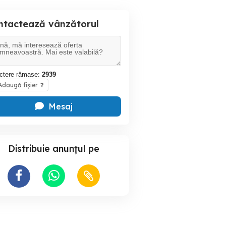
ntactează vânzătorul
ctere rămase:
2939
daugă fișier
?
Mesaj
Distribuie anunțul pe