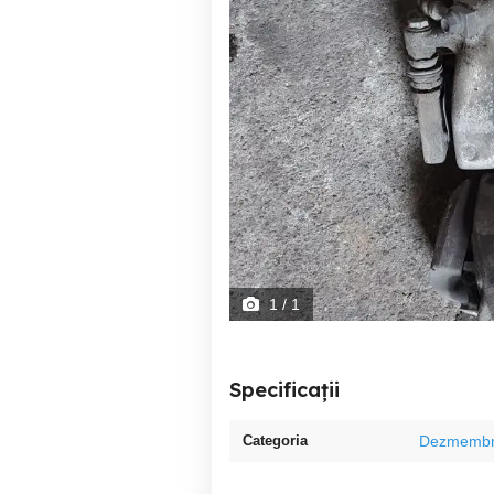
1
/ 1
Specificații
Categoria
Dezmembr