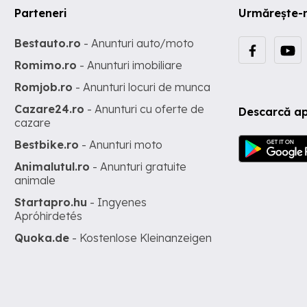
Parteneri
Urmărește-
Bestauto.ro
- Anunturi auto/moto
Romimo.ro
- Anunturi imobiliare
Romjob.ro
- Anunturi locuri de munca
Cazare24.ro
- Anunturi cu oferte de
Descarcă ap
cazare
Bestbike.ro
- Anunturi moto
Animalutul.ro
- Anunturi gratuite
animale
Startapro.hu
- Ingyenes
Apróhirdetés
Quoka.de
- Kostenlose Kleinanzeigen