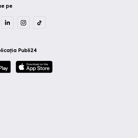
ne pe
licația Publi24