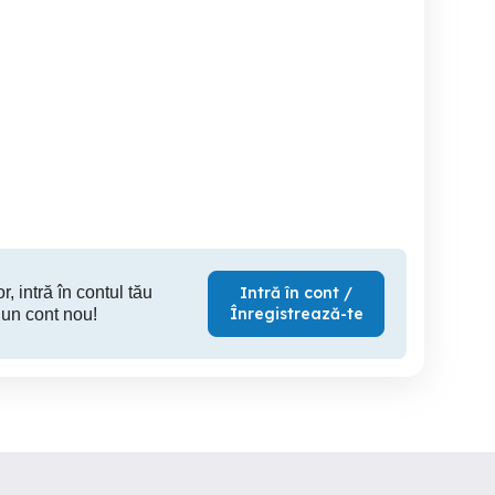
Dezmembrez Mercedes C
Roti Ford
.6i/1.8i/1.9tdi an 1995.
Class (S203) 2.2 D, break,
an 2001
Caransebes
Caransebes
100 EUR
99 EUR
85
r, intră în contul tău
Intră în cont /
Înregistrează-te
 un cont nou!