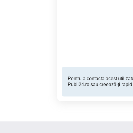
Roti 5×112 cu cauciucuri
Dezmembrez Audi A4 B5
245/45/17
1
Baile Herculane
1,200 RON
Pentru a contacta acest utilizato
Publi24.ro sau creează-ți rapid