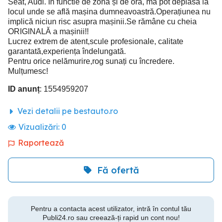
Seat, Audi. In functie de zonă și de oră, mă pot deplasa la
locul unde se află mașina dumneavoastră.Operațiunea nu
implică niciun risc asupra mașinii.Se rămâne cu cheia
ORIGINALĂ a mașinii!!
Lucrez extrem de atent,scule profesionale, calitate
garantată,experiența îndelungată.
Pentru orice nelămurire,rog sunați cu încredere.
Mulțumesc!
ID anunț
: 1554959207
Vezi detalii pe bestauto.ro
Vizualizări:
0
Raportează
Fă ofertă
Pentru a contacta acest utilizator, intră în contul tău
Publi24.ro sau creează-ți rapid un cont nou!