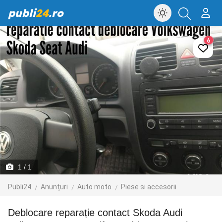
publi
24
.ro
6
1
/ 1
Publi24
Anunțuri
Auto moto
Piese si accesorii
Deblocare reparație contact Skoda Audi