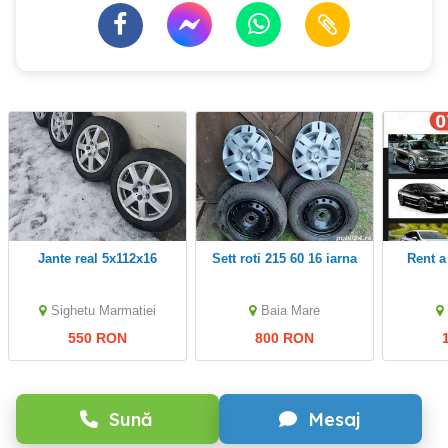
Jante real 5x112x16
sett roti 215 60 16 iarna
Rent a car / Inchirieri
Sighetu Marmatiei
Baia Mare
550 RON
800 RON
Sună
Mesaj