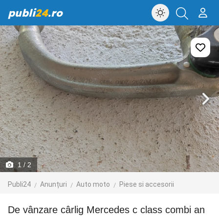
publi
24
.ro
1
/ 2
Publi24
Anunțuri
Auto moto
Piese si accesorii
De vânzare cârlig Mercedes c class combi an