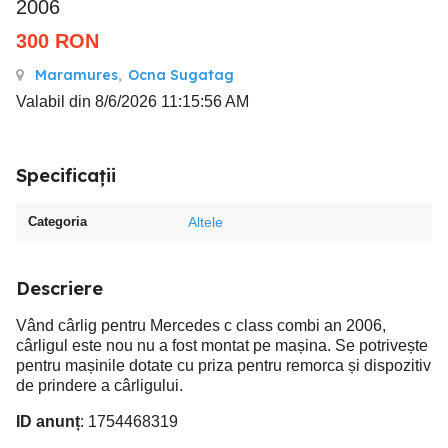
2006
300
RON
Maramures
,
Ocna Sugatag
Valabil din 8/6/2026 11:15:56 AM
Specificații
Categoria
Altele
Descriere
Vând cârlig pentru Mercedes c class combi an 2006,
cârligul este nou nu a fost montat pe mașina. Se potrivește
pentru mașinile dotate cu priza pentru remorca și dispozitiv
de prindere a cârligului.
ID anunț
: 1754468319