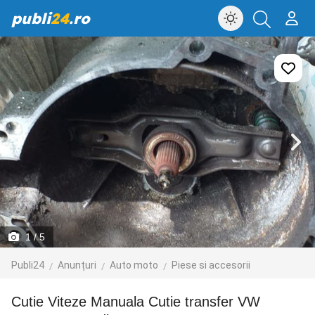
publi
24
.ro
1
/ 5
Publi24
Anunțuri
Auto moto
Piese si accesorii
Cutie Viteze Manuala Cutie transfer VW