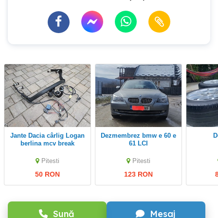
jante Dacia cârlig Logan
dezmembrez bmw e 60 e
berlina mcv break
61 LCI
Sandero 2013-2020
Logan 2021-2025
Pitesti
Pitesti
50 RON
123 RON
Sună
Mesaj