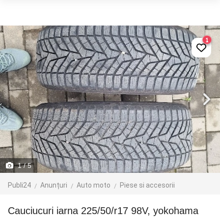
1
1
/ 5
Publi24
Anunțuri
Auto moto
Piese si accesorii
Cauciucuri iarna 225/50/r17 98V, yokohama