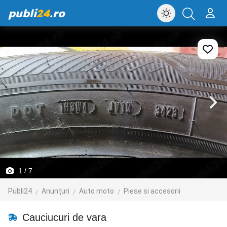
publi
24
.ro
1
/ 7
Publi24
Anunțuri
Auto moto
Piese si accesorii
Cauciucuri de vara