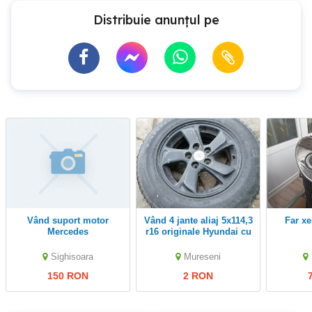
Distribuie anunțul pe
Vând suport motor
Vând 4 jante aliaj 5x114,3
Far 
Mercedes
r16 originale Hyundai cu
cauciucuri m&s 215 70
r16
Sighisoara
Mureseni
150 RON
2 RON