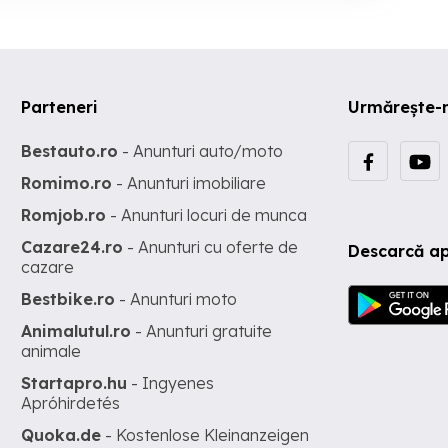
Parteneri
Urmărește-
Bestauto.ro
- Anunturi auto/moto
Romimo.ro
- Anunturi imobiliare
Romjob.ro
- Anunturi locuri de munca
Cazare24.ro
- Anunturi cu oferte de
Descarcă ap
cazare
Bestbike.ro
- Anunturi moto
Animalutul.ro
- Anunturi gratuite
animale
Startapro.hu
- Ingyenes
Apróhirdetés
Quoka.de
- Kostenlose Kleinanzeigen