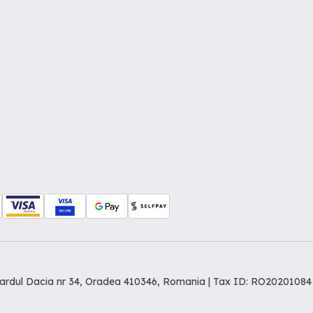
levardul Dacia nr 34, Oradea 410346, Romania | Tax ID: RO20201084