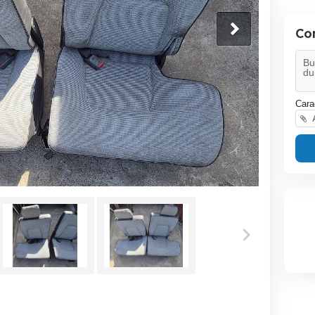
Co
Cara
A