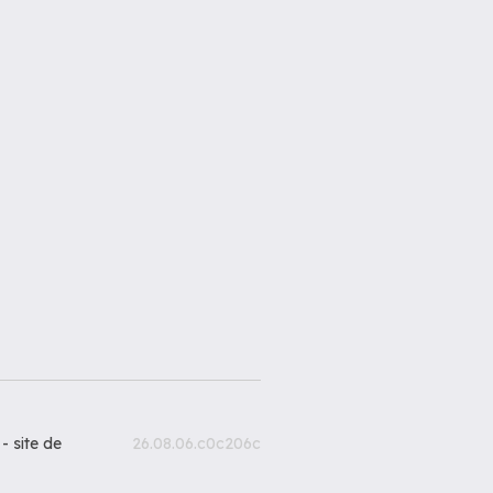
 -
site de
26.08.06.c0c206c