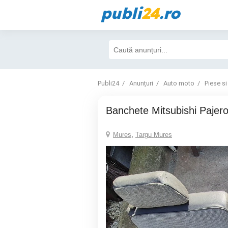
publi
24
.ro
Publi24
Anunțuri
Auto moto
Piese si
Banchete Mitsubishi Pajer
Mures
,
Targu Mures