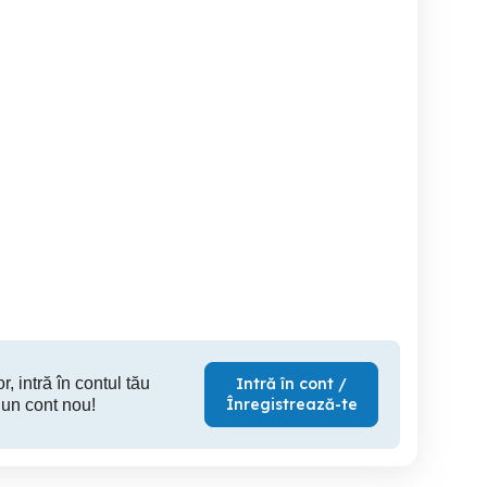
Vând bare mercedes
Vând alt
auto prin vopsire
Targu Mures
Sighisoara
Si
200 RON
400 RON
30
r, intră în contul tău
Intră în cont /
Înregistrează-te
 un cont nou!