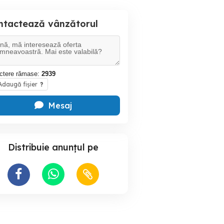
ntactează vânzătorul
ctere rămase:
2939
daugă fișier
?
Mesaj
Distribuie anunțul pe