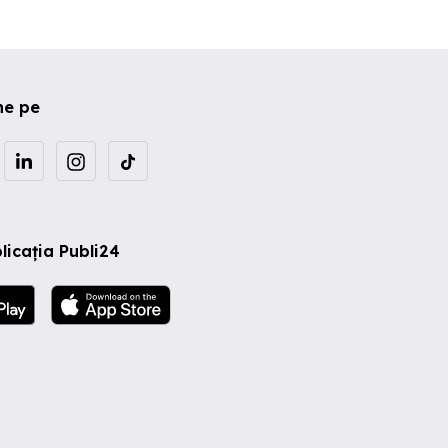
ne pe
licația Publi24