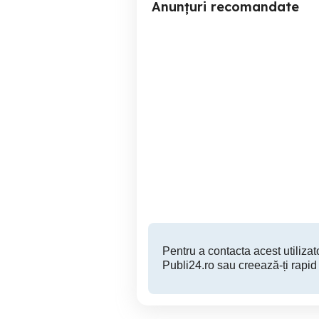
Anunțuri recomandate
Vand set de anvelope ALL
Reconditionare volane
SEASON 225/55 R18, stare
bună
Targu Mures
210 RON
Pentru a contacta acest utilizato
Publi24.ro sau creează-ți rapid