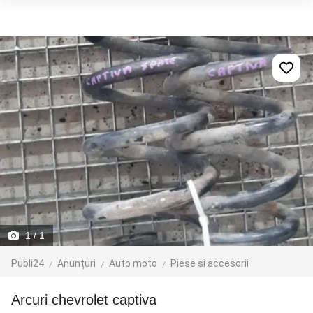
1
/ 1
Publi24
Anunțuri
Auto moto
Piese si accesorii
Arcuri chevrolet captiva