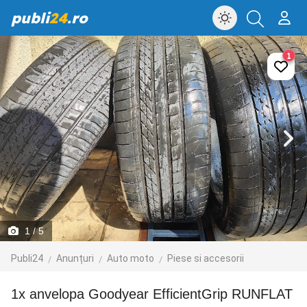
publi
24
.ro
1
1
/ 5
Publi24
Anunțuri
Auto moto
Piese si accesorii
1x anvelopa Goodyear EfficientGrip RUNFLAT